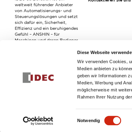
Kontaktieren Sie uns
Veranstaltungen / Seminare
weltweit führender Anbieter
Unterstützung
von Automatisierungs- und
Steuerungslösungen und setzt
Kontaktieren Sie uns
sich dafür ein, Sicherheit,
So finden Sie uns
Effizienz und ein beruhigendes
Online Händler
Gefühl – ANSHIN – für
Maschinen und deren Bediener
zu verbessern.
Diese Webseite verwende
Wir verwenden Cookies, um
Abonnieren Sie unseren Newsletter!
Medien anbieten zu können
geben wir Informationen z
Registrieren
Medien, Werbung und Analy
möglicherweise mit weiter
Rahmen Ihrer Nutzung der
© 2026 IDEC Corporation
Datenschutzrichtlinie
Geschäft
Einwilligungsauswahl
Notwendig
PRODUKTDE