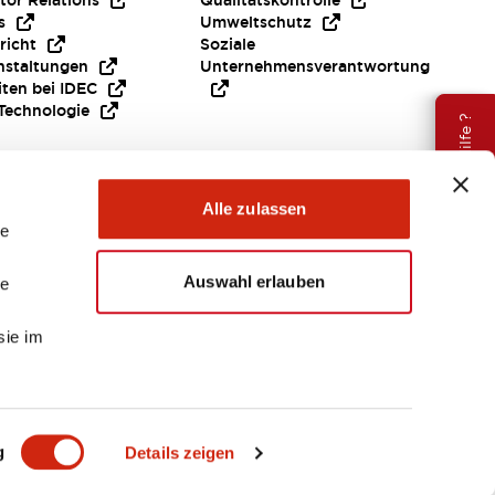
tor Relations
Qualitätskontrolle
s
Umweltschutz
richt
Soziale
nstaltungen
Unternehmensverantwortung
iten bei IDEC
Technologie
Brauche Hilfe ?
Alle zulassen
le
Auswahl erlauben
le
sie im
EMEA
g
Details zeigen
ENTE & DATEIEN