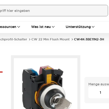
essourcen
Was ist neu
Unterstützung
achprofil-Schalter
CW 22 Mm Flush Mount
CW4K-3BE11N2-3H
-
Menge ausw