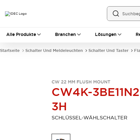
Alle Produkte
Alle Produkte
Branchen
Lösungen
R
Automatisierung
Bedienerschnittstellen
Startseite
Schalter Und Meldeleuchten
Schalter Und Taster
Fl
Industrie-Ethernet-Geräte
Speicherprogrammierbare Steuerung (SPS)
Entdecken Sie alles
Sensoren
CW 22 MM FLUSH MOUNT
Automatische Identifizierung
CW4K-3BE11N2
Sensoren/Erfassung
Entdecken Sie alles
Industriekomponenten
3H
LED-Meldeleuchten
Leitungsschutzgeräte
Relais und Zeitrelais
Stromversorgungen
SCHLÜSSEL-WÄHLSCHALTER
Verbindungsgeräte
Entdecken Sie alles
Mobilitätslösungen
Motorunterstützung