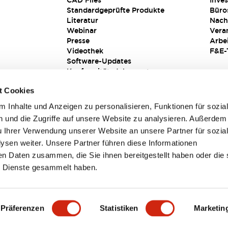
CAD Files
Inves
Standardgeprüfte Produkte
Büro
Literatur
Nach
Webinar
Vera
Presse
Arbe
Videothek
F&E-
Software-Updates
Konformitätsdokumente
Schwachstellenberichte
t Cookies
Sicherheitslösung
 Inhalte und Anzeigen zu personalisieren, Funktionen für sozia
 und die Zugriffe auf unsere Website zu analysieren. Außerdem
u Ihrer Verwendung unserer Website an unsere Partner für sozia
sen weiter. Unsere Partner führen diese Informationen
en Daten zusammen, die Sie ihnen bereitgestellt haben oder die 
 Dienste gesammelt haben.
sbedingungen
Präferenzen
Statistiken
Marketin
TAILS
HAUPTMERKMALE
SPEZIFIKATIONEN
DOKUM