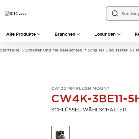
Alle Produkte
Alle Produkte
Branchen
Lösungen
R
Automatisierung
Bedienerschnittstellen
Startseite
Schalter Und Meldeleuchten
Schalter Und Taster
Fl
Industrie-Ethernet-Geräte
Speicherprogrammierbare Steuerung (SPS)
Entdecken Sie alles
Sensoren
Automatische Identifizierung
CW 22 MM FLUSH MOUNT
Sensoren/Erfassung
Entdecken Sie alles
CW4K-3BE11-5
Industriekomponenten
LED-Meldeleuchten
Leitungsschutzgeräte
SCHLÜSSEL-WÄHLSCHALTER
Relais und Zeitrelais
Stromversorgungen
Verbindungsgeräte
Entdecken Sie alles
Mobilitätslösungen
Motorunterstützung