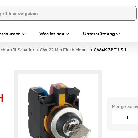
essourcen
Was ist neu
Unterstützung
achprofil-Schalter
CW 22 Mm Flush Mount
CW4K-3BE11-5H
H
Menge ausw