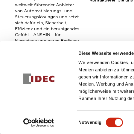
Kontaktieren Sie uns
Veranstaltungen / Seminare
weltweit führender Anbieter
Unterstützung
von Automatisierungs- und
Steuerungslösungen und setzt
Kontaktieren Sie uns
sich dafür ein, Sicherheit,
So finden Sie uns
Effizienz und ein beruhigendes
Online Händler
Gefühl – ANSHIN – für
Maschinen und deren Bediener
zu verbessern.
Diese Webseite verwende
Wir verwenden Cookies, um
Abonnieren Sie unseren Newsletter!
Medien anbieten zu können
geben wir Informationen z
Registrieren
Medien, Werbung und Analy
möglicherweise mit weiter
Rahmen Ihrer Nutzung der
© 2026 IDEC Corporation
Datenschutzrichtlinie
Geschäft
Einwilligungsauswahl
Notwendig
PRODUKTDE