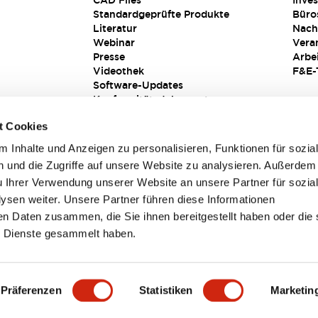
CAD Files
Inves
Standardgeprüfte Produkte
Büro
Literatur
Nach
Webinar
Vera
Presse
Arbe
Videothek
F&E-
Software-Updates
Konformitätsdokumente
Schwachstellenberichte
t Cookies
Sicherheitslösung
 Inhalte und Anzeigen zu personalisieren, Funktionen für sozia
 und die Zugriffe auf unsere Website zu analysieren. Außerdem
u Ihrer Verwendung unserer Website an unsere Partner für sozia
sen weiter. Unsere Partner führen diese Informationen
en Daten zusammen, die Sie ihnen bereitgestellt haben oder die 
 Dienste gesammelt haben.
sbedingungen
Präferenzen
Statistiken
Marketin
TAILS
HAUPTMERKMALE
SPEZIFIKATIONEN
DOKUM