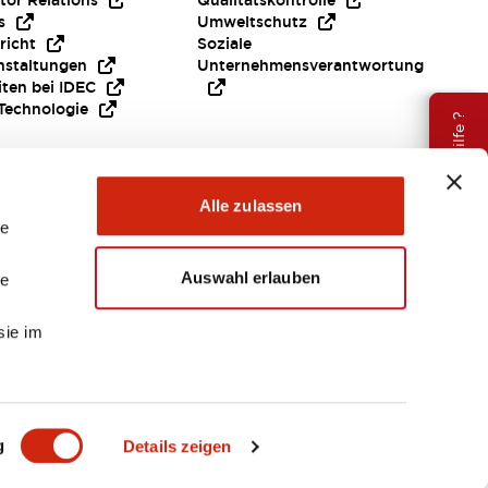
tor Relations
Qualitätskontrolle
s
Umweltschutz
richt
Soziale
nstaltungen
Unternehmensverantwortung
iten bei IDEC
Technologie
Brauche Hilfe ?
Alle zulassen
le
Auswahl erlauben
le
sie im
EMEA
g
Details zeigen
ENTE & DATEIEN