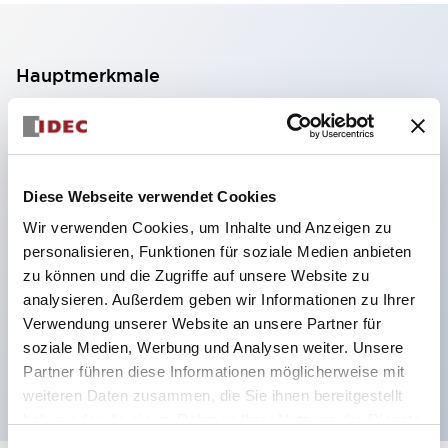
Hauptmerkmale
2-Kontakt-Block mit 2 Stufen, ermöglicht eine 4-
Kontakt-Konfiguration (Gewährleistung der
Isolierung zwischen den 2 Kontakten).
Diese Webseite verwendet Cookies
Paneltiefe 39,9 mm (※ 11-stufiger Kontaktblock),
Wir verwenden Cookies, um Inhalte und Anzeigen zu
59,9 mm (※ 22-stufiger Kontaktblock).
personalisieren, Funktionen für soziale Medien anbieten
Platzsparendes Design möglich.
zu können und die Zugriffe auf unsere Website zu
analysieren. Außerdem geben wir Informationen zu Ihrer
Sicherheitsstruktur der 3. Generation: 2-Aktions-
Verwendung unserer Website an unsere Partner für
Freisetzung, integrierter Schutz, IP20-
soziale Medien, Werbung und Analysen weiter. Unsere
Fingerschutzstruktur
Partner führen diese Informationen möglicherweise mit
weiteren Daten zusammen, die Sie ihnen bereitgestellt
haben oder die sie im Rahmen Ihrer Nutzung der Dienste
gesammelt haben.