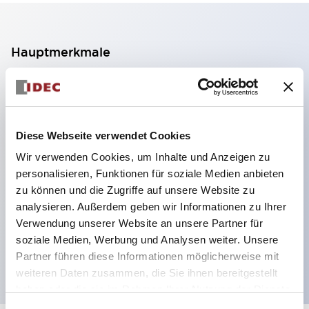
Hauptmerkmale
2-Kontakt-Block mit 2 Stufen, ermöglicht eine 4-
Kontakt-Konfiguration (Gewährleistung der
Isolierung zwischen den 2 Kontakten).
Diese Webseite verwendet Cookies
Paneltiefe 39,9 mm (※ 11-stufiger Kontaktblock),
Wir verwenden Cookies, um Inhalte und Anzeigen zu
59,9 mm (※ 22-stufiger Kontaktblock).
personalisieren, Funktionen für soziale Medien anbieten
Platzsparendes Design möglich.
zu können und die Zugriffe auf unsere Website zu
analysieren. Außerdem geben wir Informationen zu Ihrer
Sicherheitsstruktur der 3. Generation: 2-Aktions-
Verwendung unserer Website an unsere Partner für
Freisetzung, integrierter Schutz, IP20-
soziale Medien, Werbung und Analysen weiter. Unsere
Fingerschutzstruktur
Partner führen diese Informationen möglicherweise mit
weiteren Daten zusammen, die Sie ihnen bereitgestellt
haben oder die sie im Rahmen Ihrer Nutzung der Dienste
gesammelt haben.