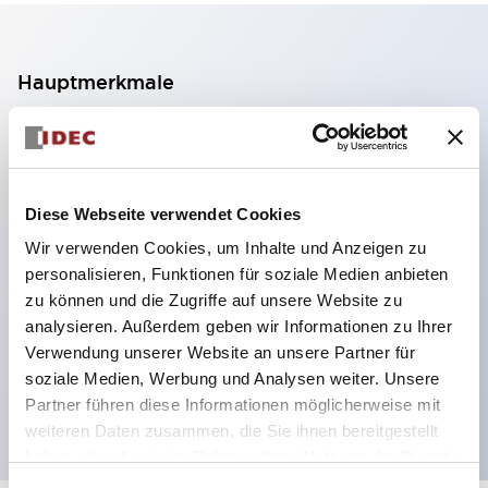
Hauptmerkmale
2-Kontakt-Block mit 2 Stufen, ermöglicht eine 4-
Kontakt-Konfiguration (Gewährleistung der
Isolierung zwischen den 2 Kontakten).
Diese Webseite verwendet Cookies
Paneltiefe 39,9 mm (※ 11-stufiger Kontaktblock),
Wir verwenden Cookies, um Inhalte und Anzeigen zu
59,9 mm (※ 22-stufiger Kontaktblock).
personalisieren, Funktionen für soziale Medien anbieten
Platzsparendes Design möglich.
zu können und die Zugriffe auf unsere Website zu
analysieren. Außerdem geben wir Informationen zu Ihrer
Sicherheitsstruktur der 3. Generation: 2-Aktions-
Verwendung unserer Website an unsere Partner für
Freisetzung, integrierter Schutz, IP20-
soziale Medien, Werbung und Analysen weiter. Unsere
Fingerschutzstruktur
Partner führen diese Informationen möglicherweise mit
weiteren Daten zusammen, die Sie ihnen bereitgestellt
haben oder die sie im Rahmen Ihrer Nutzung der Dienste
gesammelt haben.