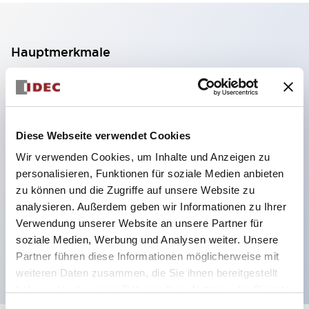
Hauptmerkmale
2-Kontakt-Block mit 2 Stufen, ermöglicht eine 4-
Kontakt-Konfiguration (Gewährleistung der
Isolierung zwischen den 2 Kontakten).
Diese Webseite verwendet Cookies
Paneltiefe 39,9 mm (※ 11-stufiger Kontaktblock),
Wir verwenden Cookies, um Inhalte und Anzeigen zu
59,9 mm (※ 22-stufiger Kontaktblock).
personalisieren, Funktionen für soziale Medien anbieten
Platzsparendes Design möglich.
zu können und die Zugriffe auf unsere Website zu
analysieren. Außerdem geben wir Informationen zu Ihrer
Sicherheitsstruktur der 3. Generation: 2-Aktions-
Verwendung unserer Website an unsere Partner für
Freisetzung, integrierter Schutz, IP20-
soziale Medien, Werbung und Analysen weiter. Unsere
Fingerschutzstruktur
Partner führen diese Informationen möglicherweise mit
weiteren Daten zusammen, die Sie ihnen bereitgestellt
haben oder die sie im Rahmen Ihrer Nutzung der Dienste
gesammelt haben.