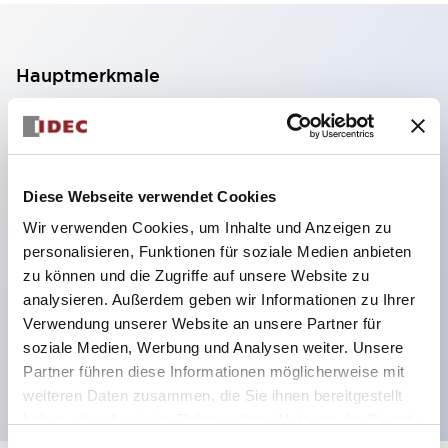
Hauptmerkmale
2-Kontakt-Block mit 2 Stufen, ermöglicht eine 4-
Kontakt-Konfiguration (Gewährleistung der
Isolierung zwischen den 2 Kontakten).
Diese Webseite verwendet Cookies
Paneltiefe 39,9 mm (※ 11-stufiger Kontaktblock),
Wir verwenden Cookies, um Inhalte und Anzeigen zu
59,9 mm (※ 22-stufiger Kontaktblock).
personalisieren, Funktionen für soziale Medien anbieten
Platzsparendes Design möglich.
zu können und die Zugriffe auf unsere Website zu
analysieren. Außerdem geben wir Informationen zu Ihrer
Sicherheitsstruktur der 3. Generation: 2-Aktions-
Verwendung unserer Website an unsere Partner für
Freisetzung, integrierter Schutz, IP20-
soziale Medien, Werbung und Analysen weiter. Unsere
Fingerschutzstruktur
Partner führen diese Informationen möglicherweise mit
weiteren Daten zusammen, die Sie ihnen bereitgestellt
haben oder die sie im Rahmen Ihrer Nutzung der Dienste
gesammelt haben.