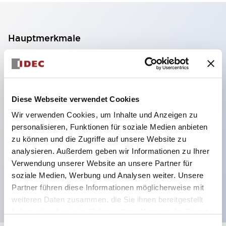
Hauptmerkmale
2-Kontakt-Block mit 2 Stufen, ermöglicht eine 4-
Kontakt-Konfiguration (Gewährleistung der
Isolierung zwischen den 2 Kontakten).
Diese Webseite verwendet Cookies
Paneltiefe 39,9 mm (※ 11-stufiger Kontaktblock),
Wir verwenden Cookies, um Inhalte und Anzeigen zu
59,9 mm (※ 22-stufiger Kontaktblock).
personalisieren, Funktionen für soziale Medien anbieten
Platzsparendes Design möglich.
zu können und die Zugriffe auf unsere Website zu
analysieren. Außerdem geben wir Informationen zu Ihrer
Sicherheitsstruktur der 3. Generation: 2-Aktions-
Verwendung unserer Website an unsere Partner für
Freisetzung, integrierter Schutz, IP20-
soziale Medien, Werbung und Analysen weiter. Unsere
Fingerschutzstruktur
Partner führen diese Informationen möglicherweise mit
weiteren Daten zusammen, die Sie ihnen bereitgestellt
haben oder die sie im Rahmen Ihrer Nutzung der Dienste
gesammelt haben.