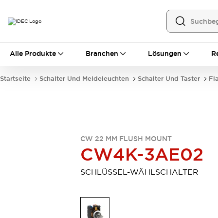
Alle Produkte
Alle Produkte
Branchen
Lösungen
R
Automatisierung
Bedienerschnittstellen
Startseite
Schalter Und Meldeleuchten
Schalter Und Taster
Fl
Industrie-Ethernet-Geräte
Speicherprogrammierbare Steuerung (SPS)
Entdecken Sie alles
Sensoren
Automatische Identifizierung
CW 22 MM FLUSH MOUNT
Sensoren/Erfassung
Entdecken Sie alles
CW4K-3AE02
Industriekomponenten
LED-Meldeleuchten
Leitungsschutzgeräte
SCHLÜSSEL-WÄHLSCHALTER
Relais und Zeitrelais
Stromversorgungen
Verbindungsgeräte
Entdecken Sie alles
Mobilitätslösungen
Motorunterstützung