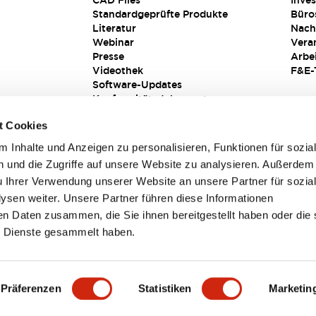
CAD Files
Inves
Standardgeprüfte Produkte
Büro
Literatur
Nach
Webinar
Vera
Presse
Arbe
Videothek
F&E-
Software-Updates
Konformitätsdokumente
Schwachstellenberichte
t Cookies
Sicherheitslösung
 Inhalte und Anzeigen zu personalisieren, Funktionen für sozia
 und die Zugriffe auf unsere Website zu analysieren. Außerdem
u Ihrer Verwendung unserer Website an unsere Partner für sozia
sen weiter. Unsere Partner führen diese Informationen
en Daten zusammen, die Sie ihnen bereitgestellt haben oder die 
 Dienste gesammelt haben.
sbedingungen
Präferenzen
Statistiken
Marketin
TAILS
HAUPTMERKMALE
SPEZIFIKATIONEN
DOKUM