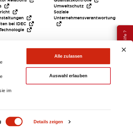
tor Relations
Qualitätskontrolle
s
Umweltschutz
richt
Soziale
nstaltungen
Unternehmensverantwortung
iten bei IDEC
Technologie
Brauche Hilfe ?
Alle zulassen
le
Auswahl erlauben
le
sie im
EMEA
g
Details zeigen
ENTE & DATEIEN