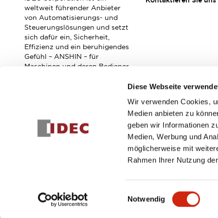
Kontaktieren Sie uns
Veranstaltungen / Seminare
weltweit führender Anbieter
Unterstützung
von Automatisierungs- und
Steuerungslösungen und setzt
Kontaktieren Sie uns
sich dafür ein, Sicherheit,
So finden Sie uns
Effizienz und ein beruhigendes
Online Händler
Gefühl – ANSHIN – für
Maschinen und deren Bediener
zu verbessern.
Diese Webseite verwende
Wir verwenden Cookies, um
Abonnieren Sie unseren Newsletter!
Medien anbieten zu können
geben wir Informationen z
Registrieren
Medien, Werbung und Analy
möglicherweise mit weiter
Rahmen Ihrer Nutzung der
© 2026 IDEC Corporation
Datenschutzrichtlinie
Geschäft
Einwilligungsauswahl
Notwendig
PRODUKTDE