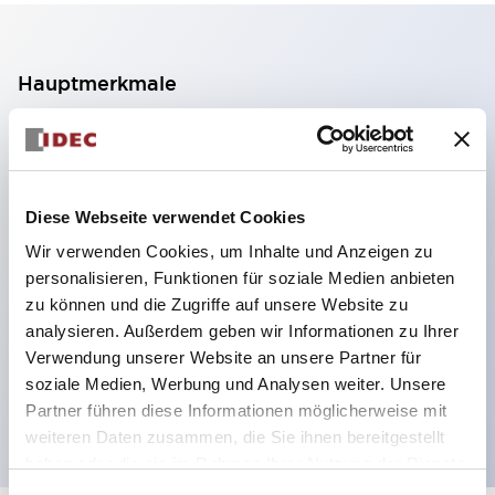
Hauptmerkmale
2-Kontakt-Block mit 2 Stufen, ermöglicht eine 4-
Kontakt-Konfiguration (Gewährleistung der
Isolierung zwischen den 2 Kontakten).
Diese Webseite verwendet Cookies
Paneltiefe 39,9 mm (※ 11-stufiger Kontaktblock),
Wir verwenden Cookies, um Inhalte und Anzeigen zu
59,9 mm (※ 22-stufiger Kontaktblock).
personalisieren, Funktionen für soziale Medien anbieten
Platzsparendes Design möglich.
zu können und die Zugriffe auf unsere Website zu
analysieren. Außerdem geben wir Informationen zu Ihrer
Sicherheitsstruktur der 3. Generation: 2-Aktions-
Verwendung unserer Website an unsere Partner für
Freisetzung, integrierter Schutz, IP20-
soziale Medien, Werbung und Analysen weiter. Unsere
Fingerschutzstruktur
Partner führen diese Informationen möglicherweise mit
weiteren Daten zusammen, die Sie ihnen bereitgestellt
haben oder die sie im Rahmen Ihrer Nutzung der Dienste
gesammelt haben.