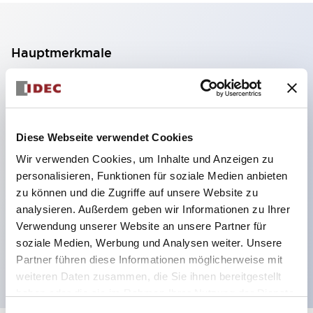
Hauptmerkmale
2-Kontakt-Block mit 2 Stufen, ermöglicht eine 4-
Kontakt-Konfiguration (Gewährleistung der
Isolierung zwischen den 2 Kontakten).
Diese Webseite verwendet Cookies
Paneltiefe 39,9 mm (※ 11-stufiger Kontaktblock),
Wir verwenden Cookies, um Inhalte und Anzeigen zu
59,9 mm (※ 22-stufiger Kontaktblock).
personalisieren, Funktionen für soziale Medien anbieten
Platzsparendes Design möglich.
zu können und die Zugriffe auf unsere Website zu
analysieren. Außerdem geben wir Informationen zu Ihrer
Sicherheitsstruktur der 3. Generation: 2-Aktions-
Verwendung unserer Website an unsere Partner für
Freisetzung, integrierter Schutz, IP20-
soziale Medien, Werbung und Analysen weiter. Unsere
Fingerschutzstruktur
Partner führen diese Informationen möglicherweise mit
weiteren Daten zusammen, die Sie ihnen bereitgestellt
haben oder die sie im Rahmen Ihrer Nutzung der Dienste
gesammelt haben.