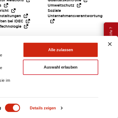
tor Relations
Qualitätskontrolle
s
Umweltschutz
richt
Soziale
nstaltungen
Unternehmensverantwortung
iten bei IDEC
Technologie
Brauche Hilfe ?
Alle zulassen
le
Auswahl erlauben
le
sie im
EMEA
g
Details zeigen
ENTE & DATEIEN