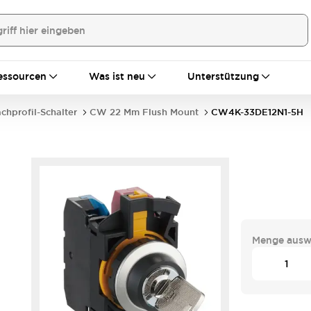
essourcen
Was ist neu
Unterstützung
achprofil-Schalter
CW 22 Mm Flush Mount
CW4K-33DE12N1-5H
Menge ausw