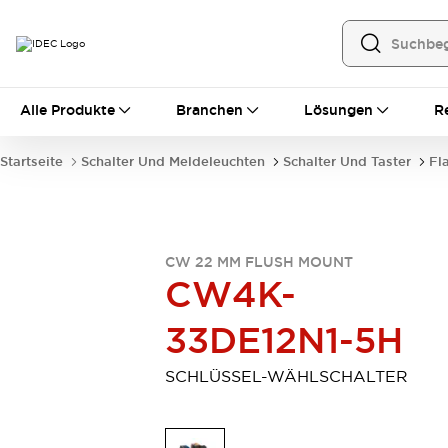
Alle Produkte
Alle Produkte
Branchen
Lösungen
R
Automatisierung
Bedienerschnittstellen
Startseite
Schalter Und Meldeleuchten
Schalter Und Taster
Fl
Industrie-Ethernet-Geräte
Speicherprogrammierbare Steuerung (SPS)
Entdecken Sie alles
Sensoren
CW 22 MM FLUSH MOUNT
Automatische Identifizierung
CW4K-
Sensoren/Erfassung
Entdecken Sie alles
Industriekomponenten
33DE12N1-5H
LED-Meldeleuchten
Leitungsschutzgeräte
Relais und Zeitrelais
Stromversorgungen
SCHLÜSSEL-WÄHLSCHALTER
Verbindungsgeräte
Entdecken Sie alles
Mobilitätslösungen
Motorunterstützung