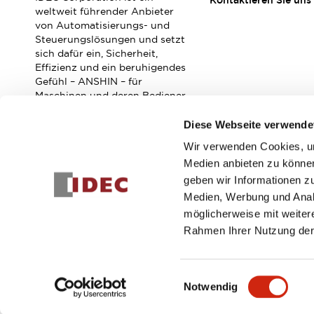
Kontaktieren Sie uns
Veranstaltungen / Seminare
weltweit führender Anbieter
Unterstützung
von Automatisierungs- und
Steuerungslösungen und setzt
Kontaktieren Sie uns
sich dafür ein, Sicherheit,
So finden Sie uns
Effizienz und ein beruhigendes
Online Händler
Gefühl – ANSHIN – für
Maschinen und deren Bediener
zu verbessern.
Diese Webseite verwende
Wir verwenden Cookies, um
Abonnieren Sie unseren Newsletter!
Medien anbieten zu können
geben wir Informationen z
Registrieren
Medien, Werbung und Analy
möglicherweise mit weiter
Rahmen Ihrer Nutzung der
© 2026 IDEC Corporation
Datenschutzrichtlinie
Geschäft
Einwilligungsauswahl
Notwendig
PRODUKTDE