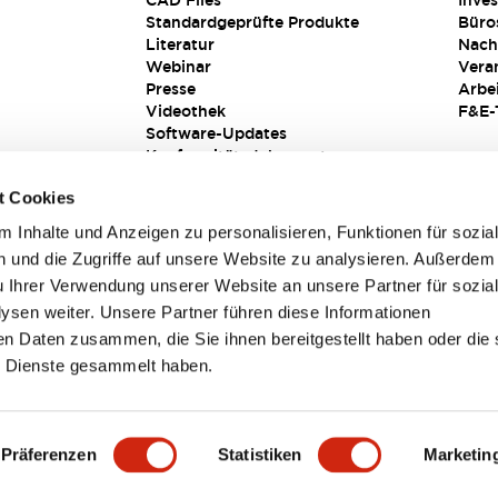
CAD Files
Inves
Standardgeprüfte Produkte
Büro
Literatur
Nach
Webinar
Vera
Presse
Arbe
Videothek
F&E-
Software-Updates
Konformitätsdokumente
Schwachstellenberichte
t Cookies
Sicherheitslösung
 Inhalte und Anzeigen zu personalisieren, Funktionen für sozia
 und die Zugriffe auf unsere Website zu analysieren. Außerdem
u Ihrer Verwendung unserer Website an unsere Partner für sozia
sen weiter. Unsere Partner führen diese Informationen
en Daten zusammen, die Sie ihnen bereitgestellt haben oder die 
 Dienste gesammelt haben.
sbedingungen
Präferenzen
Statistiken
Marketin
TAILS
HAUPTMERKMALE
SPEZIFIKATIONEN
DOKUM