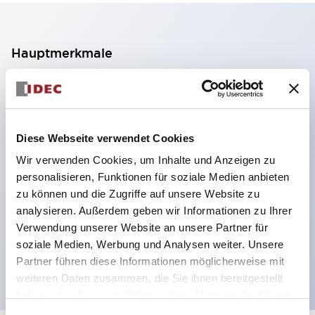
Hauptmerkmale
2-Kontakt-Block mit 2 Stufen, ermöglicht eine 4-
Kontakt-Konfiguration (Gewährleistung der
Isolierung zwischen den 2 Kontakten).
Diese Webseite verwendet Cookies
Paneltiefe 39,9 mm (※ 11-stufiger Kontaktblock),
Wir verwenden Cookies, um Inhalte und Anzeigen zu
59,9 mm (※ 22-stufiger Kontaktblock).
personalisieren, Funktionen für soziale Medien anbieten
Platzsparendes Design möglich.
zu können und die Zugriffe auf unsere Website zu
analysieren. Außerdem geben wir Informationen zu Ihrer
Sicherheitsstruktur der 3. Generation: 2-Aktions-
Verwendung unserer Website an unsere Partner für
Freisetzung, integrierter Schutz, IP20-
soziale Medien, Werbung und Analysen weiter. Unsere
Fingerschutzstruktur
Partner führen diese Informationen möglicherweise mit
weiteren Daten zusammen, die Sie ihnen bereitgestellt
haben oder die sie im Rahmen Ihrer Nutzung der Dienste
gesammelt haben.