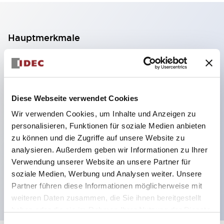
Hauptmerkmale
2-Kontakt-Block mit 2 Stufen, ermöglicht eine 4-
Kontakt-Konfiguration (Gewährleistung der
Isolierung zwischen den 2 Kontakten).
Diese Webseite verwendet Cookies
Paneltiefe 39,9 mm (※ 11-stufiger Kontaktblock),
Wir verwenden Cookies, um Inhalte und Anzeigen zu
59,9 mm (※ 22-stufiger Kontaktblock).
personalisieren, Funktionen für soziale Medien anbieten
Platzsparendes Design möglich.
zu können und die Zugriffe auf unsere Website zu
analysieren. Außerdem geben wir Informationen zu Ihrer
Sicherheitsstruktur der 3. Generation: 2-Aktions-
Verwendung unserer Website an unsere Partner für
Freisetzung, integrierter Schutz, IP20-
soziale Medien, Werbung und Analysen weiter. Unsere
Fingerschutzstruktur
Partner führen diese Informationen möglicherweise mit
weiteren Daten zusammen, die Sie ihnen bereitgestellt
haben oder die sie im Rahmen Ihrer Nutzung der Dienste
gesammelt haben.