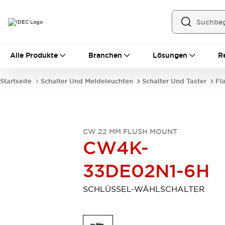
Alle Produkte
Alle Produkte
Branchen
Lösungen
R
Automatisierung
Bedienerschnittstellen
Startseite
Schalter Und Meldeleuchten
Schalter Und Taster
Fl
Industrie-Ethernet-Geräte
Speicherprogrammierbare Steuerung (SPS)
Entdecken Sie alles
Sensoren
CW 22 MM FLUSH MOUNT
Automatische Identifizierung
CW4K-
Sensoren/Erfassung
Entdecken Sie alles
Industriekomponenten
33DE02N1-6H
LED-Meldeleuchten
Leitungsschutzgeräte
Relais und Zeitrelais
Stromversorgungen
SCHLÜSSEL-WÄHLSCHALTER
Verbindungsgeräte
Entdecken Sie alles
Mobilitätslösungen
Motorunterstützung