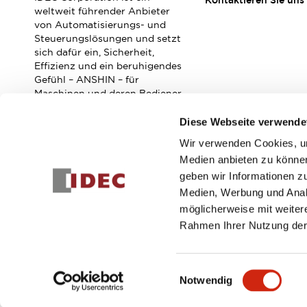
Kontaktieren Sie uns
Veranstaltungen / Seminare
weltweit führender Anbieter
Unterstützung
von Automatisierungs- und
Steuerungslösungen und setzt
Kontaktieren Sie uns
sich dafür ein, Sicherheit,
So finden Sie uns
Effizienz und ein beruhigendes
Online Händler
Gefühl – ANSHIN – für
Maschinen und deren Bediener
zu verbessern.
Diese Webseite verwende
Wir verwenden Cookies, um
Abonnieren Sie unseren Newsletter!
Medien anbieten zu können
geben wir Informationen z
Registrieren
Medien, Werbung und Analy
möglicherweise mit weiter
Rahmen Ihrer Nutzung der
© 2026 IDEC Corporation
Datenschutzrichtlinie
Geschäft
Einwilligungsauswahl
Notwendig
PRODUKTDE