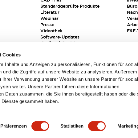
CAD Files
Inves
Standardgeprüfte Produkte
Büro
Literatur
Nach
Webinar
Vera
Presse
Arbe
Videothek
F&E-
Software-Updates
Konformitätsdokumente
Schwachstellenberichte
t Cookies
Sicherheitslösung
 Inhalte und Anzeigen zu personalisieren, Funktionen für sozia
 und die Zugriffe auf unsere Website zu analysieren. Außerdem
u Ihrer Verwendung unserer Website an unsere Partner für sozia
sen weiter. Unsere Partner führen diese Informationen
en Daten zusammen, die Sie ihnen bereitgestellt haben oder die 
 Dienste gesammelt haben.
sbedingungen
Präferenzen
Statistiken
Marketin
TAILS
HAUPTMERKMALE
SPEZIFIKATIONEN
DOKUM