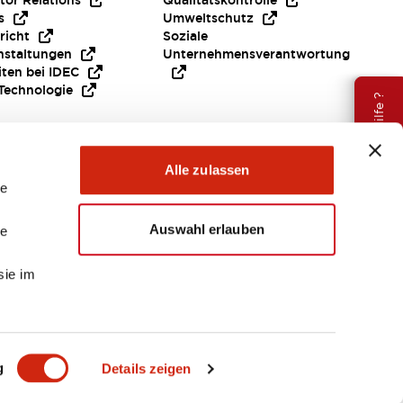
tor Relations
Qualitätskontrolle
s
Umweltschutz
richt
Soziale
nstaltungen
Unternehmensverantwortung
iten bei IDEC
Technologie
Brauche Hilfe ?
Alle zulassen
le
Auswahl erlauben
le
sie im
EMEA
g
Details zeigen
ENTE & DATEIEN