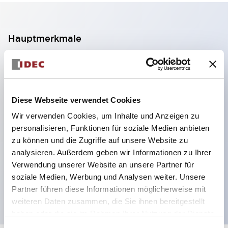
Hauptmerkmale
2-Kontakt-Block mit 2 Stufen, ermöglicht eine 4-
Kontakt-Konfiguration (Gewährleistung der
Isolierung zwischen den 2 Kontakten).
Diese Webseite verwendet Cookies
Paneltiefe 39,9 mm (※ 11-stufiger Kontaktblock),
Wir verwenden Cookies, um Inhalte und Anzeigen zu
59,9 mm (※ 22-stufiger Kontaktblock).
personalisieren, Funktionen für soziale Medien anbieten
Platzsparendes Design möglich.
zu können und die Zugriffe auf unsere Website zu
analysieren. Außerdem geben wir Informationen zu Ihrer
Sicherheitsstruktur der 3. Generation: 2-Aktions-
Verwendung unserer Website an unsere Partner für
Freisetzung, integrierter Schutz, IP20-
soziale Medien, Werbung und Analysen weiter. Unsere
Fingerschutzstruktur
Partner führen diese Informationen möglicherweise mit
weiteren Daten zusammen, die Sie ihnen bereitgestellt
haben oder die sie im Rahmen Ihrer Nutzung der Dienste
gesammelt haben.