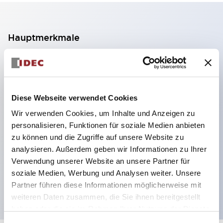
Hauptmerkmale
2-Kontakt-Block mit 2 Stufen, ermöglicht eine 4-
Kontakt-Konfiguration (Gewährleistung der
Isolierung zwischen den 2 Kontakten).
Diese Webseite verwendet Cookies
Paneltiefe 39,9 mm (※ 11-stufiger Kontaktblock),
Wir verwenden Cookies, um Inhalte und Anzeigen zu
59,9 mm (※ 22-stufiger Kontaktblock).
personalisieren, Funktionen für soziale Medien anbieten
Platzsparendes Design möglich.
zu können und die Zugriffe auf unsere Website zu
analysieren. Außerdem geben wir Informationen zu Ihrer
Sicherheitsstruktur der 3. Generation: 2-Aktions-
Verwendung unserer Website an unsere Partner für
Freisetzung, integrierter Schutz, IP20-
soziale Medien, Werbung und Analysen weiter. Unsere
Fingerschutzstruktur
Partner führen diese Informationen möglicherweise mit
weiteren Daten zusammen, die Sie ihnen bereitgestellt
haben oder die sie im Rahmen Ihrer Nutzung der Dienste
gesammelt haben.