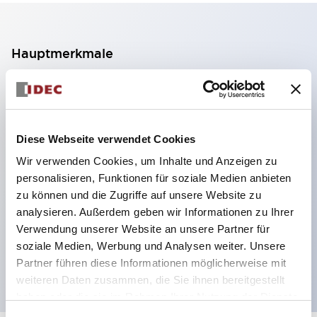
Hauptmerkmale
2-Kontakt-Block mit 2 Stufen, ermöglicht eine 4-
Kontakt-Konfiguration (Gewährleistung der
Isolierung zwischen den 2 Kontakten).
Diese Webseite verwendet Cookies
Paneltiefe 39,9 mm (※ 11-stufiger Kontaktblock),
Wir verwenden Cookies, um Inhalte und Anzeigen zu
59,9 mm (※ 22-stufiger Kontaktblock).
personalisieren, Funktionen für soziale Medien anbieten
Platzsparendes Design möglich.
zu können und die Zugriffe auf unsere Website zu
analysieren. Außerdem geben wir Informationen zu Ihrer
Sicherheitsstruktur der 3. Generation: 2-Aktions-
Verwendung unserer Website an unsere Partner für
Freisetzung, integrierter Schutz, IP20-
soziale Medien, Werbung und Analysen weiter. Unsere
Fingerschutzstruktur
Partner führen diese Informationen möglicherweise mit
weiteren Daten zusammen, die Sie ihnen bereitgestellt
haben oder die sie im Rahmen Ihrer Nutzung der Dienste
gesammelt haben.