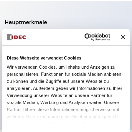
Hauptmerkmale
2-Kontakt-Block mit 2 Stufen, ermöglicht eine 4-
Kontakt-Konfiguration (Gewährleistung der
Isolierung zwischen den 2 Kontakten).
Diese Webseite verwendet Cookies
Paneltiefe 39,9 mm (※ 11-stufiger Kontaktblock),
Wir verwenden Cookies, um Inhalte und Anzeigen zu
59,9 mm (※ 22-stufiger Kontaktblock).
personalisieren, Funktionen für soziale Medien anbieten
Platzsparendes Design möglich.
zu können und die Zugriffe auf unsere Website zu
analysieren. Außerdem geben wir Informationen zu Ihrer
Sicherheitsstruktur der 3. Generation: 2-Aktions-
Verwendung unserer Website an unsere Partner für
Freisetzung, integrierter Schutz, IP20-
soziale Medien, Werbung und Analysen weiter. Unsere
Fingerschutzstruktur
Partner führen diese Informationen möglicherweise mit
weiteren Daten zusammen, die Sie ihnen bereitgestellt
haben oder die sie im Rahmen Ihrer Nutzung der Dienste
gesammelt haben.