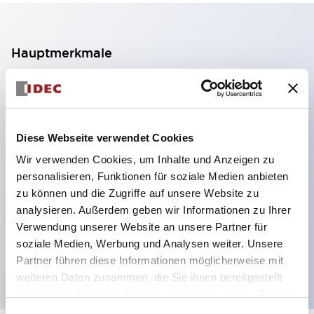
Hauptmerkmale
2-Kontakt-Block mit 2 Stufen, ermöglicht eine 4-
Kontakt-Konfiguration (Gewährleistung der
Isolierung zwischen den 2 Kontakten).
Diese Webseite verwendet Cookies
Paneltiefe 39,9 mm (※ 11-stufiger Kontaktblock),
Wir verwenden Cookies, um Inhalte und Anzeigen zu
59,9 mm (※ 22-stufiger Kontaktblock).
personalisieren, Funktionen für soziale Medien anbieten
Platzsparendes Design möglich.
zu können und die Zugriffe auf unsere Website zu
analysieren. Außerdem geben wir Informationen zu Ihrer
Sicherheitsstruktur der 3. Generation: 2-Aktions-
Verwendung unserer Website an unsere Partner für
Freisetzung, integrierter Schutz, IP20-
soziale Medien, Werbung und Analysen weiter. Unsere
Fingerschutzstruktur
Partner führen diese Informationen möglicherweise mit
weiteren Daten zusammen, die Sie ihnen bereitgestellt
haben oder die sie im Rahmen Ihrer Nutzung der Dienste
gesammelt haben.