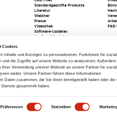
CAD Files
Inves
Standardgeprüfte Produkte
Büro
Literatur
Nach
Webinar
Vera
Presse
Arbe
Videothek
F&E-
Software-Updates
Konformitätsdokumente
Schwachstellenberichte
t Cookies
Sicherheitslösung
 Inhalte und Anzeigen zu personalisieren, Funktionen für sozia
 und die Zugriffe auf unsere Website zu analysieren. Außerdem
u Ihrer Verwendung unserer Website an unsere Partner für sozia
sen weiter. Unsere Partner führen diese Informationen
en Daten zusammen, die Sie ihnen bereitgestellt haben oder die 
 Dienste gesammelt haben.
sbedingungen
Präferenzen
Statistiken
Marketin
TAILS
HAUPTMERKMALE
SPEZIFIKATIONEN
DOKUM