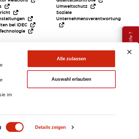
tor Relations
Qualitätskontrolle
s
Umweltschutz
richt
Soziale
nstaltungen
Unternehmensverantwortung
iten bei IDEC
Technologie
Brauche Hilfe ?
Alle zulassen
le
Auswahl erlauben
le
sie im
EMEA
g
Details zeigen
ENTE & DATEIEN