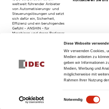
Kontaktieren Sie uns
Veranstaltungen / Seminare
weltweit führender Anbieter
Unterstützung
von Automatisierungs- und
Steuerungslösungen und setzt
Kontaktieren Sie uns
sich dafür ein, Sicherheit,
So finden Sie uns
Effizienz und ein beruhigendes
Online Händler
Gefühl – ANSHIN – für
Maschinen und deren Bediener
zu verbessern.
Diese Webseite verwende
Wir verwenden Cookies, um
Abonnieren Sie unseren Newsletter!
Medien anbieten zu können
geben wir Informationen z
Registrieren
Medien, Werbung und Analy
möglicherweise mit weiter
Rahmen Ihrer Nutzung der
© 2026 IDEC Corporation
Datenschutzrichtlinie
Geschäft
Einwilligungsauswahl
Notwendig
PRODUKTDE