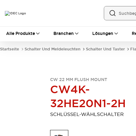
Alle Produkte
Alle Produkte
Branchen
Lösungen
R
Automatisierung
Bedienerschnittstellen
Startseite
Schalter Und Meldeleuchten
Schalter Und Taster
Fl
Industrie-Ethernet-Geräte
Speicherprogrammierbare Steuerung (SPS)
Entdecken Sie alles
Sensoren
CW 22 MM FLUSH MOUNT
Automatische Identifizierung
CW4K-
Sensoren/Erfassung
Entdecken Sie alles
Industriekomponenten
32HE20N1-2H
LED-Meldeleuchten
Leitungsschutzgeräte
Relais und Zeitrelais
Stromversorgungen
SCHLÜSSEL-WÄHLSCHALTER
Verbindungsgeräte
Entdecken Sie alles
Mobilitätslösungen
Motorunterstützung