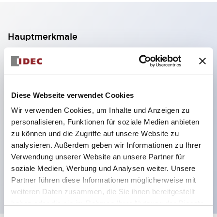
Hauptmerkmale
2-Kontakt-Block mit 2 Stufen, ermöglicht eine 4-
Kontakt-Konfiguration (Gewährleistung der
Isolierung zwischen den 2 Kontakten).
Diese Webseite verwendet Cookies
Paneltiefe 39,9 mm (※ 11-stufiger Kontaktblock),
Wir verwenden Cookies, um Inhalte und Anzeigen zu
59,9 mm (※ 22-stufiger Kontaktblock).
personalisieren, Funktionen für soziale Medien anbieten
Platzsparendes Design möglich.
zu können und die Zugriffe auf unsere Website zu
analysieren. Außerdem geben wir Informationen zu Ihrer
Sicherheitsstruktur der 3. Generation: 2-Aktions-
Verwendung unserer Website an unsere Partner für
Freisetzung, integrierter Schutz, IP20-
soziale Medien, Werbung und Analysen weiter. Unsere
Fingerschutzstruktur
Partner führen diese Informationen möglicherweise mit
weiteren Daten zusammen, die Sie ihnen bereitgestellt
haben oder die sie im Rahmen Ihrer Nutzung der Dienste
gesammelt haben.