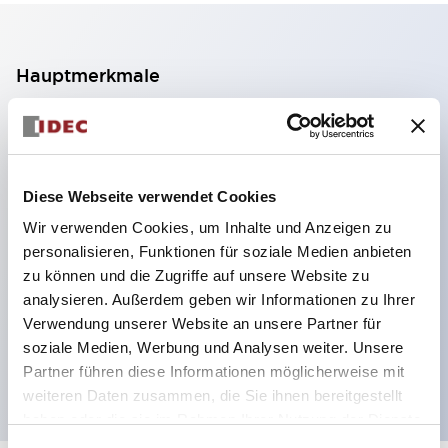
Hauptmerkmale
2-Kontakt-Block mit 2 Stufen, ermöglicht eine 4-
Kontakt-Konfiguration (Gewährleistung der
Isolierung zwischen den 2 Kontakten).
Diese Webseite verwendet Cookies
Paneltiefe 39,9 mm (※ 11-stufiger Kontaktblock),
Wir verwenden Cookies, um Inhalte und Anzeigen zu
59,9 mm (※ 22-stufiger Kontaktblock).
personalisieren, Funktionen für soziale Medien anbieten
Platzsparendes Design möglich.
zu können und die Zugriffe auf unsere Website zu
analysieren. Außerdem geben wir Informationen zu Ihrer
Sicherheitsstruktur der 3. Generation: 2-Aktions-
Verwendung unserer Website an unsere Partner für
Freisetzung, integrierter Schutz, IP20-
soziale Medien, Werbung und Analysen weiter. Unsere
Fingerschutzstruktur
Partner führen diese Informationen möglicherweise mit
weiteren Daten zusammen, die Sie ihnen bereitgestellt
haben oder die sie im Rahmen Ihrer Nutzung der Dienste
gesammelt haben.