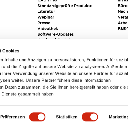
CAD Files
Inves
Standardgeprüfte Produkte
Büro
Literatur
Nach
Webinar
Vera
Presse
Arbe
Videothek
F&E-
Software-Updates
Konformitätsdokumente
Schwachstellenberichte
t Cookies
Sicherheitslösung
 Inhalte und Anzeigen zu personalisieren, Funktionen für sozia
 und die Zugriffe auf unsere Website zu analysieren. Außerdem
u Ihrer Verwendung unserer Website an unsere Partner für sozia
sen weiter. Unsere Partner führen diese Informationen
en Daten zusammen, die Sie ihnen bereitgestellt haben oder die 
 Dienste gesammelt haben.
sbedingungen
Präferenzen
Statistiken
Marketin
TAILS
HAUPTMERKMALE
SPEZIFIKATIONEN
DOKUM