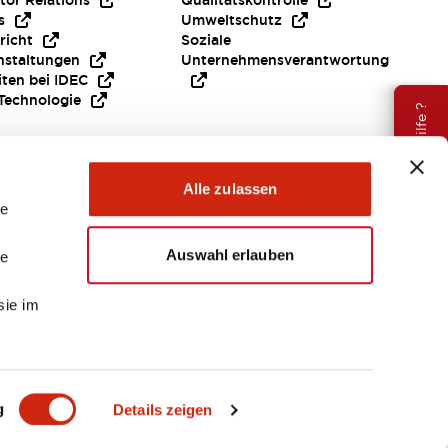
tor Relations
Qualitätskontrolle
s
Umweltschutz
richt
Soziale
nstaltungen
Unternehmensverantwortung
iten bei IDEC
Technologie
Brauche Hilfe ?
Alle zulassen
le
Auswahl erlauben
le
sie im
EMEA
g
Details zeigen
ENTE & DATEIEN