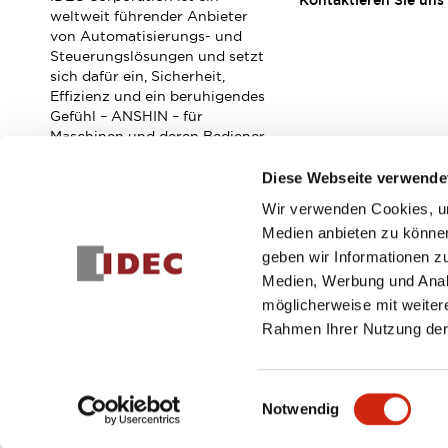
Kontaktieren Sie uns
Veranstaltungen / Seminare
weltweit führender Anbieter
Unterstützung
von Automatisierungs- und
Steuerungslösungen und setzt
Kontaktieren Sie uns
sich dafür ein, Sicherheit,
So finden Sie uns
Effizienz und ein beruhigendes
Online Händler
Gefühl – ANSHIN – für
Maschinen und deren Bediener
zu verbessern.
Diese Webseite verwende
Wir verwenden Cookies, um
Abonnieren Sie unseren Newsletter!
Medien anbieten zu können
geben wir Informationen z
Registrieren
Medien, Werbung und Analy
möglicherweise mit weiter
Rahmen Ihrer Nutzung der
© 2026 IDEC Corporation
Datenschutzrichtlinie
Geschäft
Einwilligungsauswahl
Notwendig
PRODUKTDE