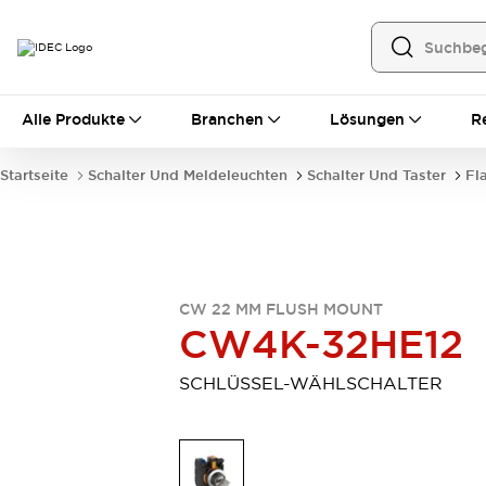
Alle Produkte
Alle Produkte
Branchen
Lösungen
R
Automatisierung
Bedienerschnittstellen
Startseite
Schalter Und Meldeleuchten
Schalter Und Taster
Fl
Industrie-Ethernet-Geräte
Speicherprogrammierbare Steuerung (SPS)
Entdecken Sie alles
Sensoren
Automatische Identifizierung
CW 22 MM FLUSH MOUNT
Sensoren/Erfassung
Entdecken Sie alles
CW4K-32HE12
Industriekomponenten
LED-Meldeleuchten
Leitungsschutzgeräte
SCHLÜSSEL-WÄHLSCHALTER
Relais und Zeitrelais
Stromversorgungen
Verbindungsgeräte
Entdecken Sie alles
Mobilitätslösungen
Motorunterstützung