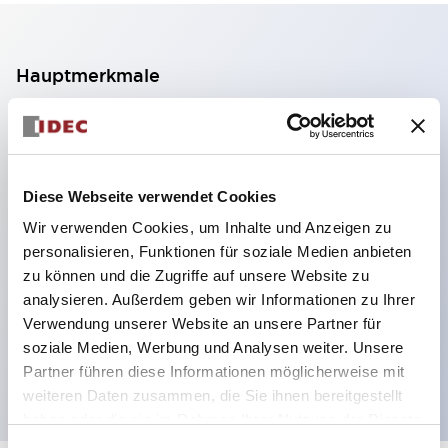
Hauptmerkmale
2-Kontakt-Block mit 2 Stufen, ermöglicht eine 4-
Kontakt-Konfiguration (Gewährleistung der
Isolierung zwischen den 2 Kontakten).
Diese Webseite verwendet Cookies
Paneltiefe 39,9 mm (※ 11-stufiger Kontaktblock),
Wir verwenden Cookies, um Inhalte und Anzeigen zu
59,9 mm (※ 22-stufiger Kontaktblock).
personalisieren, Funktionen für soziale Medien anbieten
Platzsparendes Design möglich.
zu können und die Zugriffe auf unsere Website zu
analysieren. Außerdem geben wir Informationen zu Ihrer
Sicherheitsstruktur der 3. Generation: 2-Aktions-
Verwendung unserer Website an unsere Partner für
Freisetzung, integrierter Schutz, IP20-
soziale Medien, Werbung und Analysen weiter. Unsere
Fingerschutzstruktur
Partner führen diese Informationen möglicherweise mit
weiteren Daten zusammen, die Sie ihnen bereitgestellt
haben oder die sie im Rahmen Ihrer Nutzung der Dienste
gesammelt haben.