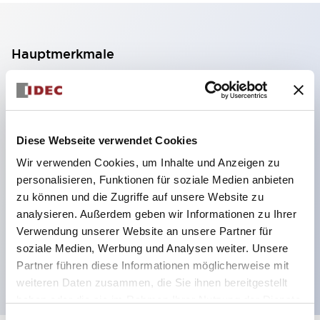
Hauptmerkmale
2-Kontakt-Block mit 2 Stufen, ermöglicht eine 4-
Kontakt-Konfiguration (Gewährleistung der
Isolierung zwischen den 2 Kontakten).
Diese Webseite verwendet Cookies
Paneltiefe 39,9 mm (※ 11-stufiger Kontaktblock),
Wir verwenden Cookies, um Inhalte und Anzeigen zu
59,9 mm (※ 22-stufiger Kontaktblock).
personalisieren, Funktionen für soziale Medien anbieten
Platzsparendes Design möglich.
zu können und die Zugriffe auf unsere Website zu
analysieren. Außerdem geben wir Informationen zu Ihrer
Sicherheitsstruktur der 3. Generation: 2-Aktions-
Verwendung unserer Website an unsere Partner für
Freisetzung, integrierter Schutz, IP20-
soziale Medien, Werbung und Analysen weiter. Unsere
Fingerschutzstruktur
Partner führen diese Informationen möglicherweise mit
weiteren Daten zusammen, die Sie ihnen bereitgestellt
haben oder die sie im Rahmen Ihrer Nutzung der Dienste
gesammelt haben.