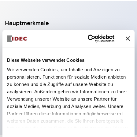
Hauptmerkmale
2-Kontakt-Block mit 2 Stufen, ermöglicht eine 4-
Kontakt-Konfiguration (Gewährleistung der
Isolierung zwischen den 2 Kontakten).
Diese Webseite verwendet Cookies
Paneltiefe 39,9 mm (※ 11-stufiger Kontaktblock),
Wir verwenden Cookies, um Inhalte und Anzeigen zu
59,9 mm (※ 22-stufiger Kontaktblock).
personalisieren, Funktionen für soziale Medien anbieten
Platzsparendes Design möglich.
zu können und die Zugriffe auf unsere Website zu
analysieren. Außerdem geben wir Informationen zu Ihrer
Sicherheitsstruktur der 3. Generation: 2-Aktions-
Verwendung unserer Website an unsere Partner für
Freisetzung, integrierter Schutz, IP20-
soziale Medien, Werbung und Analysen weiter. Unsere
Fingerschutzstruktur
Partner führen diese Informationen möglicherweise mit
weiteren Daten zusammen, die Sie ihnen bereitgestellt
haben oder die sie im Rahmen Ihrer Nutzung der Dienste
gesammelt haben.