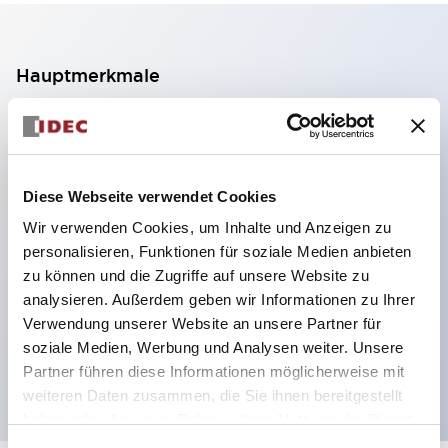
Hauptmerkmale
2-Kontakt-Block mit 2 Stufen, ermöglicht eine 4-
Kontakt-Konfiguration (Gewährleistung der
Isolierung zwischen den 2 Kontakten).
Diese Webseite verwendet Cookies
Paneltiefe 39,9 mm (※ 11-stufiger Kontaktblock),
Wir verwenden Cookies, um Inhalte und Anzeigen zu
59,9 mm (※ 22-stufiger Kontaktblock).
personalisieren, Funktionen für soziale Medien anbieten
Platzsparendes Design möglich.
zu können und die Zugriffe auf unsere Website zu
analysieren. Außerdem geben wir Informationen zu Ihrer
Sicherheitsstruktur der 3. Generation: 2-Aktions-
Verwendung unserer Website an unsere Partner für
Freisetzung, integrierter Schutz, IP20-
soziale Medien, Werbung und Analysen weiter. Unsere
Fingerschutzstruktur
Partner führen diese Informationen möglicherweise mit
weiteren Daten zusammen, die Sie ihnen bereitgestellt
haben oder die sie im Rahmen Ihrer Nutzung der Dienste
gesammelt haben.