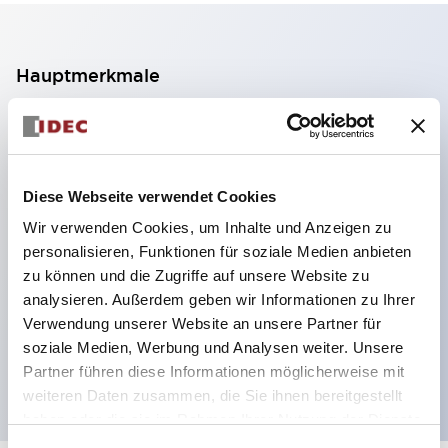
Hauptmerkmale
2-Kontakt-Block mit 2 Stufen, ermöglicht eine 4-
Kontakt-Konfiguration (Gewährleistung der
Isolierung zwischen den 2 Kontakten).
Diese Webseite verwendet Cookies
Paneltiefe 39,9 mm (※ 11-stufiger Kontaktblock),
Wir verwenden Cookies, um Inhalte und Anzeigen zu
59,9 mm (※ 22-stufiger Kontaktblock).
personalisieren, Funktionen für soziale Medien anbieten
Platzsparendes Design möglich.
zu können und die Zugriffe auf unsere Website zu
analysieren. Außerdem geben wir Informationen zu Ihrer
Sicherheitsstruktur der 3. Generation: 2-Aktions-
Verwendung unserer Website an unsere Partner für
Freisetzung, integrierter Schutz, IP20-
soziale Medien, Werbung und Analysen weiter. Unsere
Fingerschutzstruktur
Partner führen diese Informationen möglicherweise mit
weiteren Daten zusammen, die Sie ihnen bereitgestellt
haben oder die sie im Rahmen Ihrer Nutzung der Dienste
gesammelt haben.