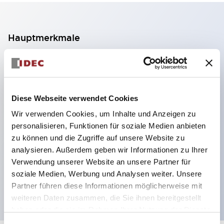
Hauptmerkmale
2-Kontakt-Block mit 2 Stufen, ermöglicht eine 4-
Kontakt-Konfiguration (Gewährleistung der
Isolierung zwischen den 2 Kontakten).
Diese Webseite verwendet Cookies
Paneltiefe 39,9 mm (※ 11-stufiger Kontaktblock),
Wir verwenden Cookies, um Inhalte und Anzeigen zu
59,9 mm (※ 22-stufiger Kontaktblock).
personalisieren, Funktionen für soziale Medien anbieten
Platzsparendes Design möglich.
zu können und die Zugriffe auf unsere Website zu
analysieren. Außerdem geben wir Informationen zu Ihrer
Sicherheitsstruktur der 3. Generation: 2-Aktions-
Verwendung unserer Website an unsere Partner für
Freisetzung, integrierter Schutz, IP20-
soziale Medien, Werbung und Analysen weiter. Unsere
Fingerschutzstruktur
Partner führen diese Informationen möglicherweise mit
weiteren Daten zusammen, die Sie ihnen bereitgestellt
haben oder die sie im Rahmen Ihrer Nutzung der Dienste
gesammelt haben.