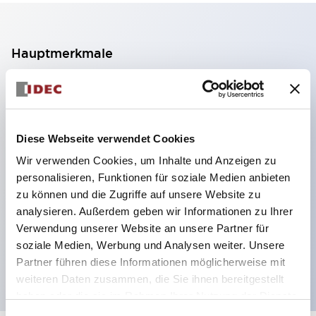
Hauptmerkmale
2-Kontakt-Block mit 2 Stufen, ermöglicht eine 4-
Kontakt-Konfiguration (Gewährleistung der
Isolierung zwischen den 2 Kontakten).
Diese Webseite verwendet Cookies
Paneltiefe 39,9 mm (※ 11-stufiger Kontaktblock),
Wir verwenden Cookies, um Inhalte und Anzeigen zu
59,9 mm (※ 22-stufiger Kontaktblock).
personalisieren, Funktionen für soziale Medien anbieten
Platzsparendes Design möglich.
zu können und die Zugriffe auf unsere Website zu
analysieren. Außerdem geben wir Informationen zu Ihrer
Sicherheitsstruktur der 3. Generation: 2-Aktions-
Verwendung unserer Website an unsere Partner für
Freisetzung, integrierter Schutz, IP20-
soziale Medien, Werbung und Analysen weiter. Unsere
Fingerschutzstruktur
Partner führen diese Informationen möglicherweise mit
weiteren Daten zusammen, die Sie ihnen bereitgestellt
haben oder die sie im Rahmen Ihrer Nutzung der Dienste
gesammelt haben.