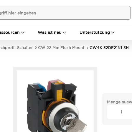
essourcen
Was ist neu
Unterstützung
achprofil-Schalter
CW 22 Mm Flush Mount
CW4K-32DE21N1-5H
Menge ausw