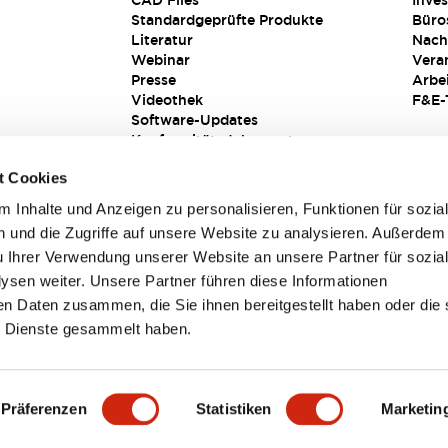
CAD Files
Inves
Standardgeprüfte Produkte
Büro
Literatur
Nach
Webinar
Vera
Presse
Arbe
Videothek
F&E-
Software-Updates
Konformitätsdokumente
Schwachstellenberichte
t Cookies
Sicherheitslösung
 Inhalte und Anzeigen zu personalisieren, Funktionen für sozia
 und die Zugriffe auf unsere Website zu analysieren. Außerdem
u Ihrer Verwendung unserer Website an unsere Partner für sozia
sen weiter. Unsere Partner führen diese Informationen
en Daten zusammen, die Sie ihnen bereitgestellt haben oder die 
 Dienste gesammelt haben.
sbedingungen
Präferenzen
Statistiken
Marketin
TAILS
HAUPTMERKMALE
SPEZIFIKATIONEN
DOKUM