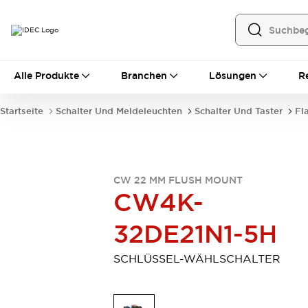
Alle Produkte
Alle Produkte
Branchen
Lösungen
R
Automatisierung
Bedienerschnittstellen
Startseite
Schalter Und Meldeleuchten
Schalter Und Taster
Fl
Industrie-Ethernet-Geräte
Speicherprogrammierbare Steuerung (SPS)
Entdecken Sie alles
Sensoren
CW 22 MM FLUSH MOUNT
Automatische Identifizierung
CW4K-
Sensoren/Erfassung
Entdecken Sie alles
Industriekomponenten
32DE21N1-5H
LED-Meldeleuchten
Leitungsschutzgeräte
Relais und Zeitrelais
Stromversorgungen
SCHLÜSSEL-WÄHLSCHALTER
Verbindungsgeräte
Entdecken Sie alles
Mobilitätslösungen
Motorunterstützung