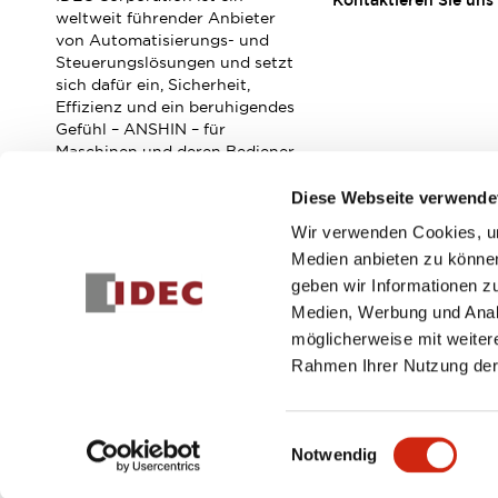
Kontaktieren Sie uns
Veranstaltungen / Seminare
weltweit führender Anbieter
Unterstützung
von Automatisierungs- und
Steuerungslösungen und setzt
Kontaktieren Sie uns
sich dafür ein, Sicherheit,
So finden Sie uns
Effizienz und ein beruhigendes
Online Händler
Gefühl – ANSHIN – für
Maschinen und deren Bediener
zu verbessern.
Diese Webseite verwende
Wir verwenden Cookies, um
Abonnieren Sie unseren Newsletter!
Medien anbieten zu können
geben wir Informationen z
Registrieren
Medien, Werbung und Analy
möglicherweise mit weiter
Rahmen Ihrer Nutzung der
© 2026 IDEC Corporation
Datenschutzrichtlinie
Geschäft
Einwilligungsauswahl
Notwendig
PRODUKTDE