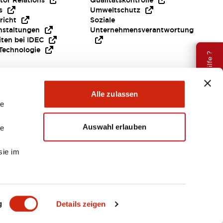
tor Relations
Qualitätskontrolle
s
Umweltschutz
richt
Soziale
nstaltungen
Unternehmensverantwortung
iten bei IDEC
Technologie
Brauche Hilfe ?
Alle zulassen
le
Auswahl erlauben
le
sie im
EMEA
g
Details zeigen
ENTE & DATEIEN