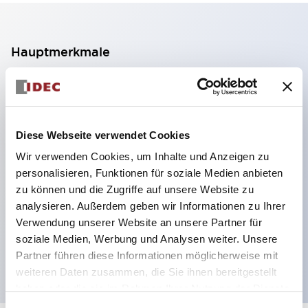
Hauptmerkmale
2-Kontakt-Block mit 2 Stufen, ermöglicht eine 4-
Kontakt-Konfiguration (Gewährleistung der
Isolierung zwischen den 2 Kontakten).
Diese Webseite verwendet Cookies
Paneltiefe 39,9 mm (※ 11-stufiger Kontaktblock),
Wir verwenden Cookies, um Inhalte und Anzeigen zu
59,9 mm (※ 22-stufiger Kontaktblock).
personalisieren, Funktionen für soziale Medien anbieten
Platzsparendes Design möglich.
zu können und die Zugriffe auf unsere Website zu
analysieren. Außerdem geben wir Informationen zu Ihrer
Sicherheitsstruktur der 3. Generation: 2-Aktions-
Verwendung unserer Website an unsere Partner für
Freisetzung, integrierter Schutz, IP20-
soziale Medien, Werbung und Analysen weiter. Unsere
Fingerschutzstruktur
Partner führen diese Informationen möglicherweise mit
weiteren Daten zusammen, die Sie ihnen bereitgestellt
haben oder die sie im Rahmen Ihrer Nutzung der Dienste
gesammelt haben.