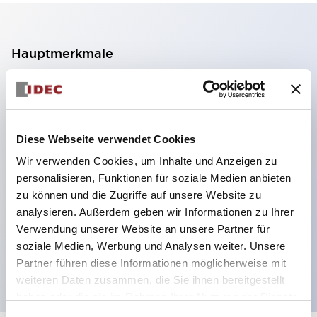
Hauptmerkmale
2-Kontakt-Block mit 2 Stufen, ermöglicht eine 4-
Kontakt-Konfiguration (Gewährleistung der
Isolierung zwischen den 2 Kontakten).
Diese Webseite verwendet Cookies
Paneltiefe 39,9 mm (※ 11-stufiger Kontaktblock),
Wir verwenden Cookies, um Inhalte und Anzeigen zu
59,9 mm (※ 22-stufiger Kontaktblock).
personalisieren, Funktionen für soziale Medien anbieten
Platzsparendes Design möglich.
zu können und die Zugriffe auf unsere Website zu
analysieren. Außerdem geben wir Informationen zu Ihrer
Sicherheitsstruktur der 3. Generation: 2-Aktions-
Verwendung unserer Website an unsere Partner für
Freisetzung, integrierter Schutz, IP20-
soziale Medien, Werbung und Analysen weiter. Unsere
Fingerschutzstruktur
Partner führen diese Informationen möglicherweise mit
weiteren Daten zusammen, die Sie ihnen bereitgestellt
haben oder die sie im Rahmen Ihrer Nutzung der Dienste
gesammelt haben.