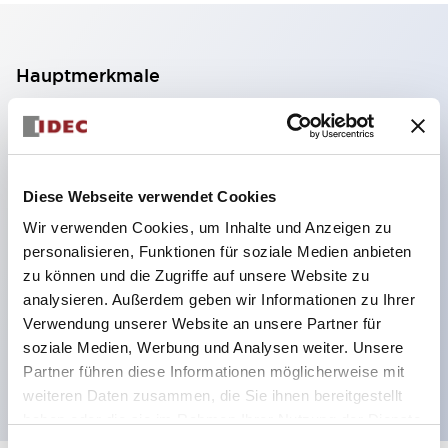
Hauptmerkmale
2-Kontakt-Block mit 2 Stufen, ermöglicht eine 4-
Kontakt-Konfiguration (Gewährleistung der
Isolierung zwischen den 2 Kontakten).
Diese Webseite verwendet Cookies
Paneltiefe 39,9 mm (※ 11-stufiger Kontaktblock),
Wir verwenden Cookies, um Inhalte und Anzeigen zu
59,9 mm (※ 22-stufiger Kontaktblock).
personalisieren, Funktionen für soziale Medien anbieten
Platzsparendes Design möglich.
zu können und die Zugriffe auf unsere Website zu
analysieren. Außerdem geben wir Informationen zu Ihrer
Sicherheitsstruktur der 3. Generation: 2-Aktions-
Verwendung unserer Website an unsere Partner für
Freisetzung, integrierter Schutz, IP20-
soziale Medien, Werbung und Analysen weiter. Unsere
Fingerschutzstruktur
Partner führen diese Informationen möglicherweise mit
weiteren Daten zusammen, die Sie ihnen bereitgestellt
haben oder die sie im Rahmen Ihrer Nutzung der Dienste
gesammelt haben.