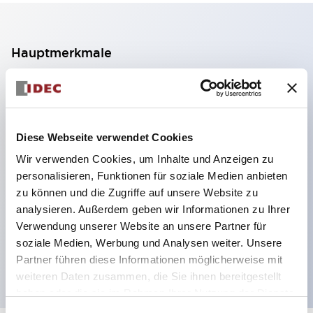
Hauptmerkmale
2-Kontakt-Block mit 2 Stufen, ermöglicht eine 4-
Kontakt-Konfiguration (Gewährleistung der
Isolierung zwischen den 2 Kontakten).
Diese Webseite verwendet Cookies
Paneltiefe 39,9 mm (※ 11-stufiger Kontaktblock),
Wir verwenden Cookies, um Inhalte und Anzeigen zu
59,9 mm (※ 22-stufiger Kontaktblock).
personalisieren, Funktionen für soziale Medien anbieten
Platzsparendes Design möglich.
zu können und die Zugriffe auf unsere Website zu
analysieren. Außerdem geben wir Informationen zu Ihrer
Sicherheitsstruktur der 3. Generation: 2-Aktions-
Verwendung unserer Website an unsere Partner für
Freisetzung, integrierter Schutz, IP20-
soziale Medien, Werbung und Analysen weiter. Unsere
Fingerschutzstruktur
Partner führen diese Informationen möglicherweise mit
weiteren Daten zusammen, die Sie ihnen bereitgestellt
haben oder die sie im Rahmen Ihrer Nutzung der Dienste
gesammelt haben.