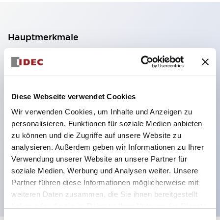
Hauptmerkmale
2-Kontakt-Block mit 2 Stufen, ermöglicht eine 4-
Kontakt-Konfiguration (Gewährleistung der
Isolierung zwischen den 2 Kontakten).
Diese Webseite verwendet Cookies
Paneltiefe 39,9 mm (※ 11-stufiger Kontaktblock),
Wir verwenden Cookies, um Inhalte und Anzeigen zu
59,9 mm (※ 22-stufiger Kontaktblock).
personalisieren, Funktionen für soziale Medien anbieten
Platzsparendes Design möglich.
zu können und die Zugriffe auf unsere Website zu
analysieren. Außerdem geben wir Informationen zu Ihrer
Sicherheitsstruktur der 3. Generation: 2-Aktions-
Verwendung unserer Website an unsere Partner für
Freisetzung, integrierter Schutz, IP20-
soziale Medien, Werbung und Analysen weiter. Unsere
Fingerschutzstruktur
Partner führen diese Informationen möglicherweise mit
weiteren Daten zusammen, die Sie ihnen bereitgestellt
haben oder die sie im Rahmen Ihrer Nutzung der Dienste
gesammelt haben.