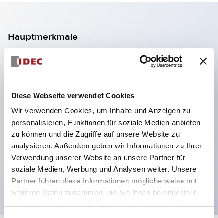
Hauptmerkmale
2-Kontakt-Block mit 2 Stufen, ermöglicht eine 4-
Kontakt-Konfiguration (Gewährleistung der
Isolierung zwischen den 2 Kontakten).
Diese Webseite verwendet Cookies
Paneltiefe 39,9 mm (※ 11-stufiger Kontaktblock),
Wir verwenden Cookies, um Inhalte und Anzeigen zu
59,9 mm (※ 22-stufiger Kontaktblock).
personalisieren, Funktionen für soziale Medien anbieten
Platzsparendes Design möglich.
zu können und die Zugriffe auf unsere Website zu
analysieren. Außerdem geben wir Informationen zu Ihrer
Sicherheitsstruktur der 3. Generation: 2-Aktions-
Verwendung unserer Website an unsere Partner für
Freisetzung, integrierter Schutz, IP20-
soziale Medien, Werbung und Analysen weiter. Unsere
Fingerschutzstruktur
Partner führen diese Informationen möglicherweise mit
weiteren Daten zusammen, die Sie ihnen bereitgestellt
haben oder die sie im Rahmen Ihrer Nutzung der Dienste
gesammelt haben.