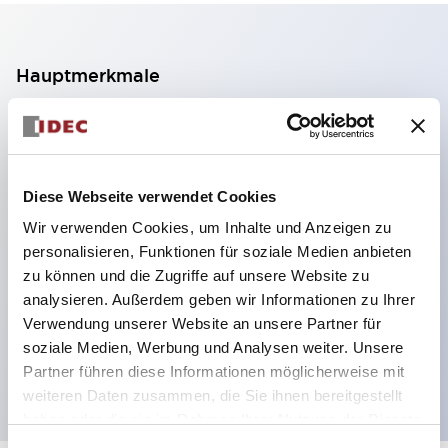
Hauptmerkmale
2-Kontakt-Block mit 2 Stufen, ermöglicht eine 4-
Kontakt-Konfiguration (Gewährleistung der
Isolierung zwischen den 2 Kontakten).
Diese Webseite verwendet Cookies
Paneltiefe 39,9 mm (※ 11-stufiger Kontaktblock),
Wir verwenden Cookies, um Inhalte und Anzeigen zu
59,9 mm (※ 22-stufiger Kontaktblock).
personalisieren, Funktionen für soziale Medien anbieten
Platzsparendes Design möglich.
zu können und die Zugriffe auf unsere Website zu
analysieren. Außerdem geben wir Informationen zu Ihrer
Sicherheitsstruktur der 3. Generation: 2-Aktions-
Verwendung unserer Website an unsere Partner für
Freisetzung, integrierter Schutz, IP20-
soziale Medien, Werbung und Analysen weiter. Unsere
Fingerschutzstruktur
Partner führen diese Informationen möglicherweise mit
weiteren Daten zusammen, die Sie ihnen bereitgestellt
haben oder die sie im Rahmen Ihrer Nutzung der Dienste
gesammelt haben.