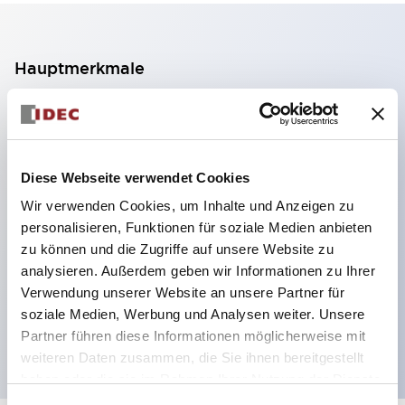
Hauptmerkmale
2-Kontakt-Block mit 2 Stufen, ermöglicht eine 4-
Kontakt-Konfiguration (Gewährleistung der
Isolierung zwischen den 2 Kontakten).
Diese Webseite verwendet Cookies
Paneltiefe 39,9 mm (※ 11-stufiger Kontaktblock),
Wir verwenden Cookies, um Inhalte und Anzeigen zu
59,9 mm (※ 22-stufiger Kontaktblock).
personalisieren, Funktionen für soziale Medien anbieten
Platzsparendes Design möglich.
zu können und die Zugriffe auf unsere Website zu
analysieren. Außerdem geben wir Informationen zu Ihrer
Sicherheitsstruktur der 3. Generation: 2-Aktions-
Verwendung unserer Website an unsere Partner für
Freisetzung, integrierter Schutz, IP20-
soziale Medien, Werbung und Analysen weiter. Unsere
Fingerschutzstruktur
Partner führen diese Informationen möglicherweise mit
weiteren Daten zusammen, die Sie ihnen bereitgestellt
haben oder die sie im Rahmen Ihrer Nutzung der Dienste
gesammelt haben.