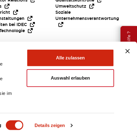
tor Relations
Qualitätskontrolle
s
Umweltschutz
richt
Soziale
nstaltungen
Unternehmensverantwortung
iten bei IDEC
Technologie
Brauche Hilfe ?
Alle zulassen
le
Auswahl erlauben
le
sie im
EMEA
g
Details zeigen
ENTE & DATEIEN