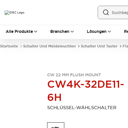
Alle Produkte
Alle Produkte
Branchen
Lösungen
R
Automatisierung
Bedienerschnittstellen
Startseite
Schalter Und Meldeleuchten
Schalter Und Taster
Fl
Industrie-Ethernet-Geräte
Speicherprogrammierbare Steuerung (SPS)
Entdecken Sie alles
Sensoren
CW 22 MM FLUSH MOUNT
Automatische Identifizierung
CW4K-32DE11-
Sensoren/Erfassung
Entdecken Sie alles
Industriekomponenten
6H
LED-Meldeleuchten
Leitungsschutzgeräte
Relais und Zeitrelais
Stromversorgungen
SCHLÜSSEL-WÄHLSCHALTER
Verbindungsgeräte
Entdecken Sie alles
Mobilitätslösungen
Motorunterstützung