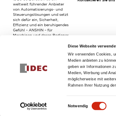
Kontaktieren Sie uns
Veranstaltungen / Seminare
weltweit führender Anbieter
Unterstützung
von Automatisierungs- und
Steuerungslösungen und setzt
Kontaktieren Sie uns
sich dafür ein, Sicherheit,
So finden Sie uns
Effizienz und ein beruhigendes
Online Händler
Gefühl – ANSHIN – für
Maschinen und deren Bediener
zu verbessern.
Diese Webseite verwende
Wir verwenden Cookies, um
Abonnieren Sie unseren Newsletter!
Medien anbieten zu können
geben wir Informationen z
Registrieren
Medien, Werbung und Analy
möglicherweise mit weiter
Rahmen Ihrer Nutzung der
© 2026 IDEC Corporation
Datenschutzrichtlinie
Geschäft
Einwilligungsauswahl
Notwendig
PRODUKTDE