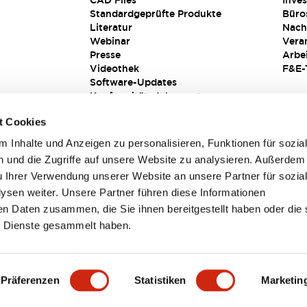
CAD Files
Inves
Standardgeprüfte Produkte
Büro
Literatur
Nach
Webinar
Vera
Presse
Arbe
Videothek
F&E-
Software-Updates
Konformitätsdokumente
Schwachstellenberichte
t Cookies
Sicherheitslösung
 Inhalte und Anzeigen zu personalisieren, Funktionen für sozia
 und die Zugriffe auf unsere Website zu analysieren. Außerdem
u Ihrer Verwendung unserer Website an unsere Partner für sozia
sen weiter. Unsere Partner führen diese Informationen
en Daten zusammen, die Sie ihnen bereitgestellt haben oder die 
 Dienste gesammelt haben.
sbedingungen
Präferenzen
Statistiken
Marketin
TAILS
HAUPTMERKMALE
SPEZIFIKATIONEN
DOKUM