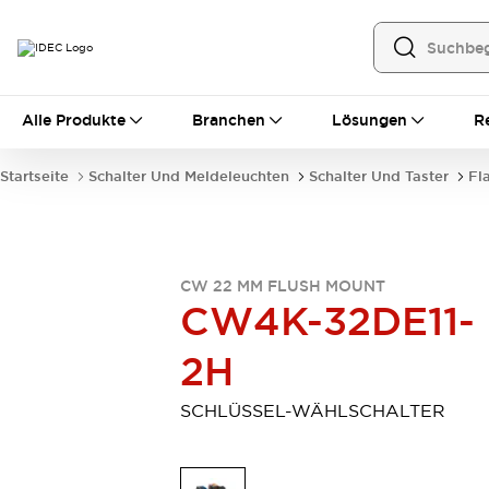
Alle Produkte
Alle Produkte
Branchen
Lösungen
R
Automatisierung
Bedienerschnittstellen
Startseite
Schalter Und Meldeleuchten
Schalter Und Taster
Fl
Industrie-Ethernet-Geräte
Speicherprogrammierbare Steuerung (SPS)
Entdecken Sie alles
Sensoren
CW 22 MM FLUSH MOUNT
Automatische Identifizierung
CW4K-32DE11-
Sensoren/Erfassung
Entdecken Sie alles
Industriekomponenten
2H
LED-Meldeleuchten
Leitungsschutzgeräte
Relais und Zeitrelais
Stromversorgungen
SCHLÜSSEL-WÄHLSCHALTER
Verbindungsgeräte
Entdecken Sie alles
Mobilitätslösungen
Motorunterstützung