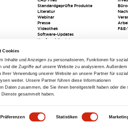
CAD Files
Inves
Standardgeprüfte Produkte
Büro
Literatur
Nach
Webinar
Vera
Presse
Arbe
Videothek
F&E-
Software-Updates
Konformitätsdokumente
Schwachstellenberichte
t Cookies
Sicherheitslösung
 Inhalte und Anzeigen zu personalisieren, Funktionen für sozia
 und die Zugriffe auf unsere Website zu analysieren. Außerdem
u Ihrer Verwendung unserer Website an unsere Partner für sozia
sen weiter. Unsere Partner führen diese Informationen
en Daten zusammen, die Sie ihnen bereitgestellt haben oder die 
 Dienste gesammelt haben.
sbedingungen
Präferenzen
Statistiken
Marketin
TAILS
HAUPTMERKMALE
SPEZIFIKATIONEN
DOKUM