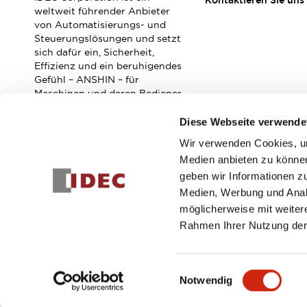
Kontaktieren Sie uns
Veranstaltungen / Seminare
weltweit führender Anbieter
Unterstützung
von Automatisierungs- und
Steuerungslösungen und setzt
Kontaktieren Sie uns
sich dafür ein, Sicherheit,
So finden Sie uns
Effizienz und ein beruhigendes
Online Händler
Gefühl – ANSHIN – für
Maschinen und deren Bediener
zu verbessern.
Diese Webseite verwende
Wir verwenden Cookies, um
Abonnieren Sie unseren Newsletter!
Medien anbieten zu können
geben wir Informationen z
Registrieren
Medien, Werbung und Analy
möglicherweise mit weiter
Rahmen Ihrer Nutzung der
© 2026 IDEC Corporation
Datenschutzrichtlinie
Geschäft
Einwilligungsauswahl
Notwendig
PRODUKTDE