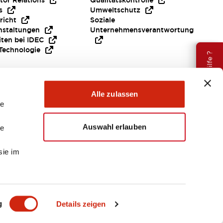
tor Relations
Qualitätskontrolle
s
Umweltschutz
richt
Soziale
nstaltungen
Unternehmensverantwortung
iten bei IDEC
Technologie
Brauche Hilfe ?
Alle zulassen
le
Auswahl erlauben
le
sie im
EMEA
g
Details zeigen
ENTE & DATEIEN