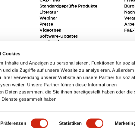
CAD Files
Inves
Standardgeprüfte Produkte
Büro
Literatur
Nach
Webinar
Vera
Presse
Arbe
Videothek
F&E-
Software-Updates
Konformitätsdokumente
Schwachstellenberichte
t Cookies
Sicherheitslösung
 Inhalte und Anzeigen zu personalisieren, Funktionen für sozia
 und die Zugriffe auf unsere Website zu analysieren. Außerdem
u Ihrer Verwendung unserer Website an unsere Partner für sozia
sen weiter. Unsere Partner führen diese Informationen
en Daten zusammen, die Sie ihnen bereitgestellt haben oder die 
 Dienste gesammelt haben.
sbedingungen
Präferenzen
Statistiken
Marketin
TAILS
HAUPTMERKMALE
SPEZIFIKATIONEN
DOKUM