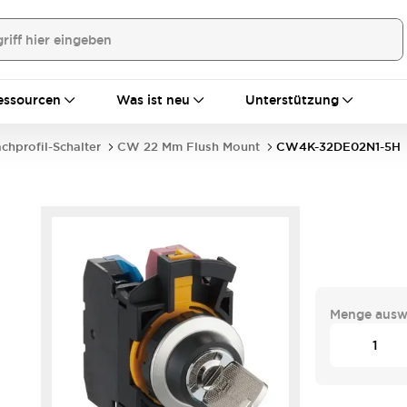
essourcen
Was ist neu
Unterstützung
achprofil-Schalter
CW 22 Mm Flush Mount
CW4K-32DE02N1-5H
Menge ausw