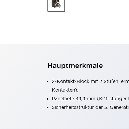
Mobile Automatisierung
Entdecken Sie alles
Schalter und Meldeleuchten
Meldeleuchten und Summer
Schalter und Taster
Entdecken Sie alles
Sicherheits- und Explosionsschutz
Explosionsgeschützte Geräte
Sicherheitskomponenten
Entdecken Sie alles
Branchen
Hauptmerkmale
AGV/AMR
Intelligente Bildschirmaktualisierungen
Intelligente Sicherheit für den toten Winkel
2-Kontakt-Block mit 2 Stufen, er
Sicherheit an der Produktionslinie
Kontakten).
Sicherheitsmaßnahme für bewegliche Roboter
Paneltiefe 39,9 mm (※ 11-stufiger
Entdecken Sie alles
Halbleiter
Sicherheitsstruktur der 3. Generat
Codereader
Einfache Rückverfolgbarkeit
Einfaches Auswechseln von Schaltern
Eigensichere Maßnahmen