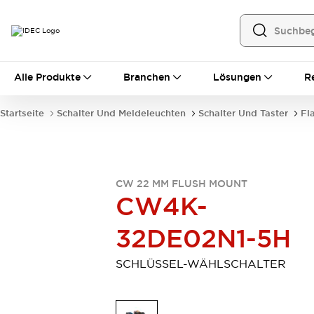
Alle Produkte
Alle Produkte
Branchen
Lösungen
R
Automatisierung
Bedienerschnittstellen
Startseite
Schalter Und Meldeleuchten
Schalter Und Taster
Fl
Industrie-Ethernet-Geräte
Speicherprogrammierbare Steuerung (SPS)
Entdecken Sie alles
Sensoren
CW 22 MM FLUSH MOUNT
Automatische Identifizierung
CW4K-
Sensoren/Erfassung
Entdecken Sie alles
Industriekomponenten
32DE02N1-5H
LED-Meldeleuchten
Leitungsschutzgeräte
Relais und Zeitrelais
Stromversorgungen
SCHLÜSSEL-WÄHLSCHALTER
Verbindungsgeräte
Entdecken Sie alles
Mobilitätslösungen
Motorunterstützung