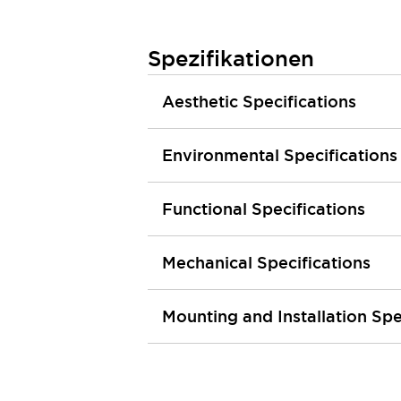
Kompakte Bestückung
Rückverfolgbare Systeme
Spezifikationen
US-konforme Schalttafeln
Entdecken Sie alles
Robotik
Aesthetic Specifications
Roboter-Sicherheitsschalter
Sicherheitssensoren für Roboter
Entdecken Sie alles
Environmental Specifications
Werkzeugmaschinen
Intelligente Sicherheitsschalter
Functional Specifications
Intelligente Schaltnetzteile
Kompakte Ausrüstung
3-Positions-Zustimmungsschalter
Mechanical Specifications
Konstruktion intelligenter Werkzeugmaschinen
Entdecken Sie alles
Mounting and Installation Spe
Entdecken Sie alles
Lösungen
AGVs/AMRs
Ergonomie und Sicherheit
IIoT
Lösungen ohne Frontplatten