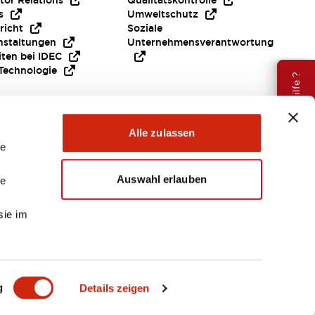
tor Relations
Qualitätskontrolle
s
Umweltschutz
richt
Soziale
nstaltungen
Unternehmensverantwortung
iten bei IDEC
Technologie
Brauche Hilfe ?
Alle zulassen
le
Auswahl erlauben
le
sie im
EMEA
g
Details zeigen
ENTE & DATEIEN