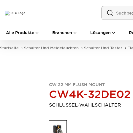
Alle Produkte
Alle Produkte
Branchen
Lösungen
R
Automatisierung
Bedienerschnittstellen
Startseite
Schalter Und Meldeleuchten
Schalter Und Taster
Fl
Industrie-Ethernet-Geräte
Speicherprogrammierbare Steuerung (SPS)
Entdecken Sie alles
Sensoren
Automatische Identifizierung
CW 22 MM FLUSH MOUNT
Sensoren/Erfassung
Entdecken Sie alles
CW4K-32DE02
Industriekomponenten
LED-Meldeleuchten
Leitungsschutzgeräte
SCHLÜSSEL-WÄHLSCHALTER
Relais und Zeitrelais
Stromversorgungen
Verbindungsgeräte
Entdecken Sie alles
Mobilitätslösungen
Motorunterstützung