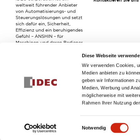
Kontaktieren Sie uns
Veranstaltungen / Seminare
weltweit führender Anbieter
Unterstützung
von Automatisierungs- und
Steuerungslösungen und setzt
Kontaktieren Sie uns
sich dafür ein, Sicherheit,
So finden Sie uns
Effizienz und ein beruhigendes
Online Händler
Gefühl – ANSHIN – für
Maschinen und deren Bediener
zu verbessern.
Diese Webseite verwende
Wir verwenden Cookies, um
Abonnieren Sie unseren Newsletter!
Medien anbieten zu können
geben wir Informationen z
Registrieren
Medien, Werbung und Analy
möglicherweise mit weiter
Rahmen Ihrer Nutzung der
© 2026 IDEC Corporation
Datenschutzrichtlinie
Geschäft
Einwilligungsauswahl
Notwendig
PRODUKTDE