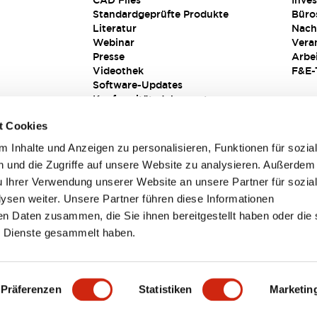
CAD Files
Inves
Standardgeprüfte Produkte
Büro
Literatur
Nach
Webinar
Vera
Presse
Arbe
Videothek
F&E-
Software-Updates
Konformitätsdokumente
Schwachstellenberichte
t Cookies
Sicherheitslösung
 Inhalte und Anzeigen zu personalisieren, Funktionen für sozia
 und die Zugriffe auf unsere Website zu analysieren. Außerdem
u Ihrer Verwendung unserer Website an unsere Partner für sozia
sen weiter. Unsere Partner führen diese Informationen
en Daten zusammen, die Sie ihnen bereitgestellt haben oder die 
 Dienste gesammelt haben.
sbedingungen
Präferenzen
Statistiken
Marketin
TAILS
HAUPTMERKMALE
SPEZIFIKATIONEN
DOKUM