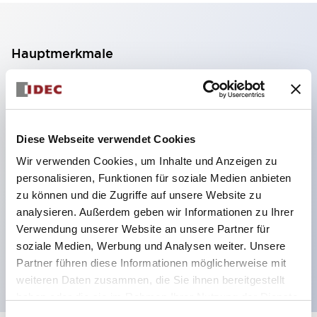
Hauptmerkmale
2-Kontakt-Block mit 2 Stufen, ermöglicht eine 4-
Kontakt-Konfiguration (Gewährleistung der
Isolierung zwischen den 2 Kontakten).
Diese Webseite verwendet Cookies
Paneltiefe 39,9 mm (※ 11-stufiger Kontaktblock),
Wir verwenden Cookies, um Inhalte und Anzeigen zu
59,9 mm (※ 22-stufiger Kontaktblock).
personalisieren, Funktionen für soziale Medien anbieten
Platzsparendes Design möglich.
zu können und die Zugriffe auf unsere Website zu
analysieren. Außerdem geben wir Informationen zu Ihrer
Sicherheitsstruktur der 3. Generation: 2-Aktions-
Verwendung unserer Website an unsere Partner für
Freisetzung, integrierter Schutz, IP20-
soziale Medien, Werbung und Analysen weiter. Unsere
Fingerschutzstruktur
Partner führen diese Informationen möglicherweise mit
weiteren Daten zusammen, die Sie ihnen bereitgestellt
haben oder die sie im Rahmen Ihrer Nutzung der Dienste
gesammelt haben.