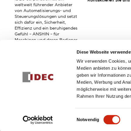
Kontaktieren Sie uns
Veranstaltungen / Seminare
weltweit führender Anbieter
Unterstützung
von Automatisierungs- und
Steuerungslösungen und setzt
Kontaktieren Sie uns
sich dafür ein, Sicherheit,
So finden Sie uns
Effizienz und ein beruhigendes
Online Händler
Gefühl – ANSHIN – für
Maschinen und deren Bediener
zu verbessern.
Diese Webseite verwende
Wir verwenden Cookies, um
Abonnieren Sie unseren Newsletter!
Medien anbieten zu können
geben wir Informationen z
Registrieren
Medien, Werbung und Analy
möglicherweise mit weiter
Rahmen Ihrer Nutzung der
© 2026 IDEC Corporation
Datenschutzrichtlinie
Geschäft
Einwilligungsauswahl
Notwendig
PRODUKTDE