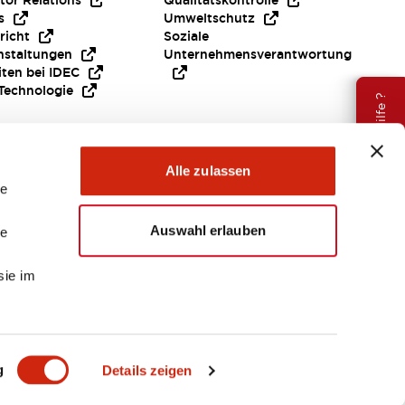
tor Relations
Qualitätskontrolle
s
Umweltschutz
richt
Soziale
nstaltungen
Unternehmensverantwortung
iten bei IDEC
Technologie
Brauche Hilfe ?
Alle zulassen
le
Auswahl erlauben
le
sie im
EMEA
g
Details zeigen
ENTE & DATEIEN