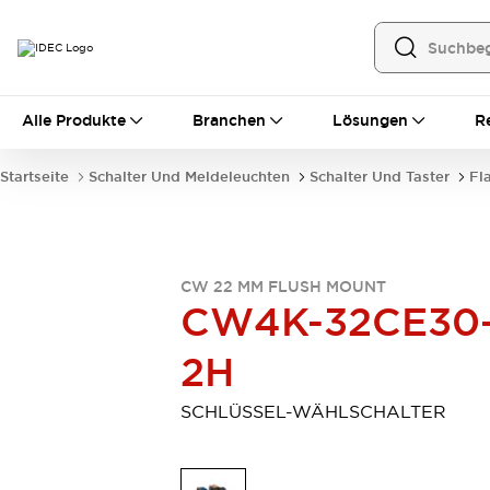
Alle Produkte
Alle Produkte
Branchen
Lösungen
R
Automatisierung
Bedienerschnittstellen
Startseite
Schalter Und Meldeleuchten
Schalter Und Taster
Fl
Industrie-Ethernet-Geräte
Speicherprogrammierbare Steuerung (SPS)
Entdecken Sie alles
Sensoren
CW 22 MM FLUSH MOUNT
Automatische Identifizierung
CW4K-32CE30
Sensoren/Erfassung
Entdecken Sie alles
Industriekomponenten
2H
LED-Meldeleuchten
Leitungsschutzgeräte
Relais und Zeitrelais
Stromversorgungen
SCHLÜSSEL-WÄHLSCHALTER
Verbindungsgeräte
Entdecken Sie alles
Mobilitätslösungen
Motorunterstützung