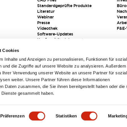
CAD Files
Inves
Standardgeprüfte Produkte
Büro
Literatur
Nach
Webinar
Vera
Presse
Arbe
Videothek
F&E-
Software-Updates
Konformitätsdokumente
Schwachstellenberichte
t Cookies
Sicherheitslösung
 Inhalte und Anzeigen zu personalisieren, Funktionen für sozia
 und die Zugriffe auf unsere Website zu analysieren. Außerdem
u Ihrer Verwendung unserer Website an unsere Partner für sozia
sen weiter. Unsere Partner führen diese Informationen
en Daten zusammen, die Sie ihnen bereitgestellt haben oder die 
 Dienste gesammelt haben.
sbedingungen
Präferenzen
Statistiken
Marketin
TAILS
HAUPTMERKMALE
SPEZIFIKATIONEN
DOKUM