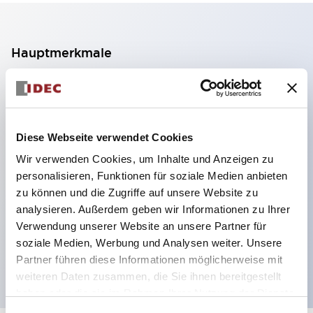
Hauptmerkmale
2-Kontakt-Block mit 2 Stufen, ermöglicht eine 4-
Kontakt-Konfiguration (Gewährleistung der
Isolierung zwischen den 2 Kontakten).
Diese Webseite verwendet Cookies
Paneltiefe 39,9 mm (※ 11-stufiger Kontaktblock),
Wir verwenden Cookies, um Inhalte und Anzeigen zu
59,9 mm (※ 22-stufiger Kontaktblock).
personalisieren, Funktionen für soziale Medien anbieten
Platzsparendes Design möglich.
zu können und die Zugriffe auf unsere Website zu
analysieren. Außerdem geben wir Informationen zu Ihrer
Sicherheitsstruktur der 3. Generation: 2-Aktions-
Verwendung unserer Website an unsere Partner für
Freisetzung, integrierter Schutz, IP20-
soziale Medien, Werbung und Analysen weiter. Unsere
Fingerschutzstruktur
Partner führen diese Informationen möglicherweise mit
weiteren Daten zusammen, die Sie ihnen bereitgestellt
haben oder die sie im Rahmen Ihrer Nutzung der Dienste
gesammelt haben.