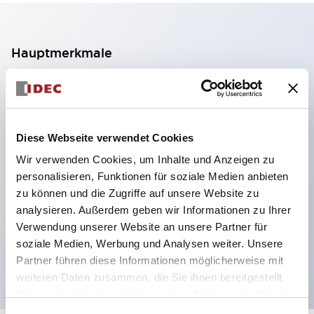
Hauptmerkmale
2-Kontakt-Block mit 2 Stufen, ermöglicht eine 4-
Kontakt-Konfiguration (Gewährleistung der
Isolierung zwischen den 2 Kontakten).
Diese Webseite verwendet Cookies
Paneltiefe 39,9 mm (※ 11-stufiger Kontaktblock),
Wir verwenden Cookies, um Inhalte und Anzeigen zu
59,9 mm (※ 22-stufiger Kontaktblock).
personalisieren, Funktionen für soziale Medien anbieten
Platzsparendes Design möglich.
zu können und die Zugriffe auf unsere Website zu
analysieren. Außerdem geben wir Informationen zu Ihrer
Sicherheitsstruktur der 3. Generation: 2-Aktions-
Verwendung unserer Website an unsere Partner für
Freisetzung, integrierter Schutz, IP20-
soziale Medien, Werbung und Analysen weiter. Unsere
Fingerschutzstruktur
Partner führen diese Informationen möglicherweise mit
weiteren Daten zusammen, die Sie ihnen bereitgestellt
haben oder die sie im Rahmen Ihrer Nutzung der Dienste
gesammelt haben.