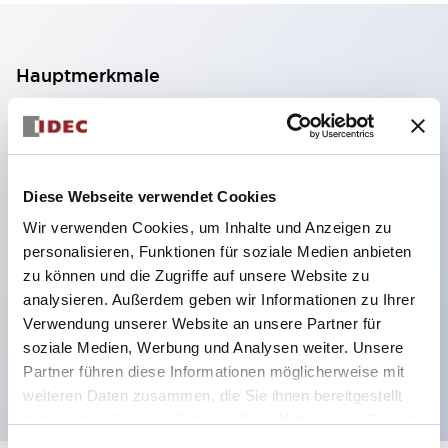
Hauptmerkmale
2-Kontakt-Block mit 2 Stufen, ermöglicht eine 4-
Kontakt-Konfiguration (Gewährleistung der
Isolierung zwischen den 2 Kontakten).
Diese Webseite verwendet Cookies
Paneltiefe 39,9 mm (※ 11-stufiger Kontaktblock),
Wir verwenden Cookies, um Inhalte und Anzeigen zu
59,9 mm (※ 22-stufiger Kontaktblock).
personalisieren, Funktionen für soziale Medien anbieten
Platzsparendes Design möglich.
zu können und die Zugriffe auf unsere Website zu
analysieren. Außerdem geben wir Informationen zu Ihrer
Sicherheitsstruktur der 3. Generation: 2-Aktions-
Verwendung unserer Website an unsere Partner für
Freisetzung, integrierter Schutz, IP20-
soziale Medien, Werbung und Analysen weiter. Unsere
Fingerschutzstruktur
Partner führen diese Informationen möglicherweise mit
weiteren Daten zusammen, die Sie ihnen bereitgestellt
haben oder die sie im Rahmen Ihrer Nutzung der Dienste
gesammelt haben.