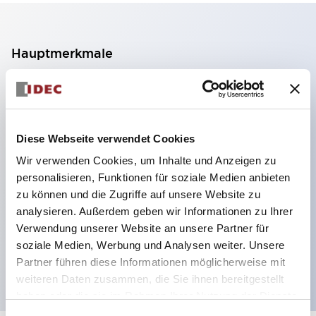
Hauptmerkmale
2-Kontakt-Block mit 2 Stufen, ermöglicht eine 4-
Kontakt-Konfiguration (Gewährleistung der
Isolierung zwischen den 2 Kontakten).
Diese Webseite verwendet Cookies
Paneltiefe 39,9 mm (※ 11-stufiger Kontaktblock),
Wir verwenden Cookies, um Inhalte und Anzeigen zu
59,9 mm (※ 22-stufiger Kontaktblock).
personalisieren, Funktionen für soziale Medien anbieten
Platzsparendes Design möglich.
zu können und die Zugriffe auf unsere Website zu
analysieren. Außerdem geben wir Informationen zu Ihrer
Sicherheitsstruktur der 3. Generation: 2-Aktions-
Verwendung unserer Website an unsere Partner für
Freisetzung, integrierter Schutz, IP20-
soziale Medien, Werbung und Analysen weiter. Unsere
Fingerschutzstruktur
Partner führen diese Informationen möglicherweise mit
weiteren Daten zusammen, die Sie ihnen bereitgestellt
haben oder die sie im Rahmen Ihrer Nutzung der Dienste
gesammelt haben.